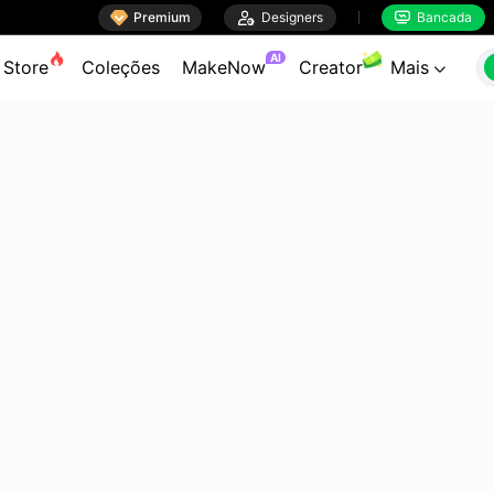

Premium

Designers
Bancada


AI
Store
Coleções
MakeNow
Creator
Mais
