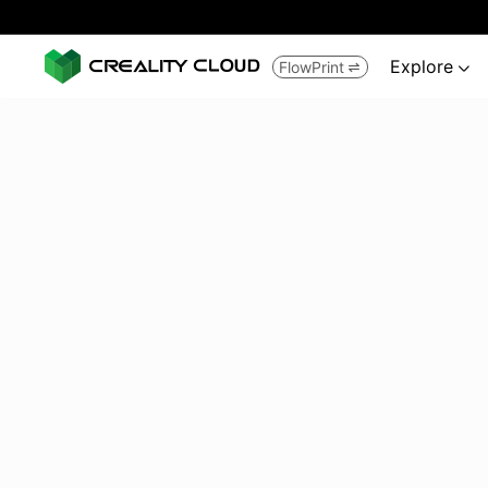
Explore
FlowPrint

