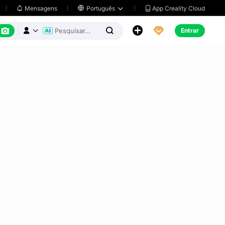
App Creality Cloud
Mensagens

Português






Entrar


