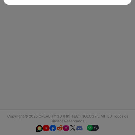
Copyright © 2025 CREALITY 3D (HK) TECHNOLOGY LIMITED Todos os
Direitos Reservados.





