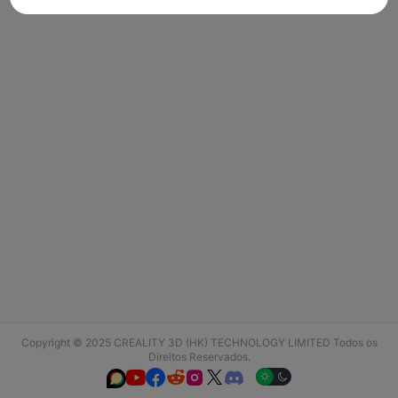
Copyright © 2025 CREALITY 3D (HK) TECHNOLOGY LIMITED Todos os
Direitos Reservados.





