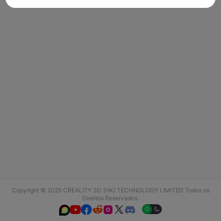
Copyright © 2025 CREALITY 3D (HK) TECHNOLOGY LIMITED Todos os
Direitos Reservados.





