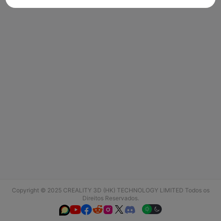
Copyright © 2025 CREALITY 3D (HK) TECHNOLOGY LIMITED Todos os
Direitos Reservados.





