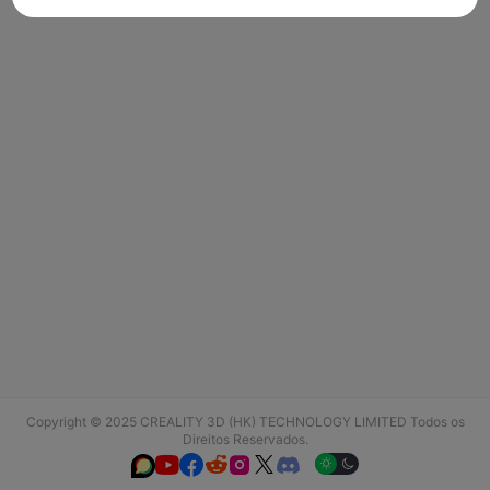
Copyright © 2025 CREALITY 3D (HK) TECHNOLOGY LIMITED Todos os
Direitos Reservados.





