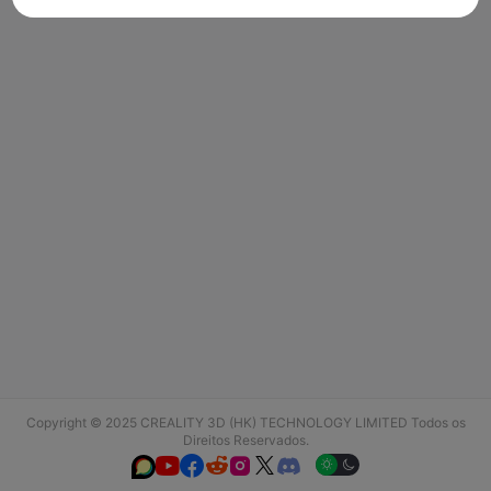
Copyright © 2025 CREALITY 3D (HK) TECHNOLOGY LIMITED Todos os
Direitos Reservados.





