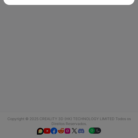
Copyright © 2025 CREALITY 3D (HK) TECHNOLOGY LIMITED Todos os
Direitos Reservados.





