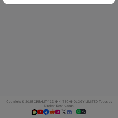
Copyright © 2025 CREALITY 3D (HK) TECHNOLOGY LIMITED Todos os
Direitos Reservados.





