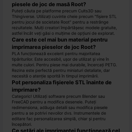
piesele de joc de masă Root?
Puteți căuta pe platforme precum Cults3D sau
Thingiverse. Utilizați cuvinte cheie precum "fișiere STL
pentru jocul de societate Root" pentru a restrânge
rezultatele. Mulți creatori împărtășesc modele gratuite,
astfel încât veți găsi o mulțime de opțiuni de explorat.
Care este cel mai bun material pentru
imprimarea pieselor de joc Root?
PLA funcționează excelent pentru majoritatea
tipăriturilor. Este accesibil, ușor de utilizat și vine în
multe culori. Pentru piese mai durabile, încercați PETG.
Rezina este perfectă pentru miniaturi detaliate, dar
necesită o atenție sporită în timpul imprimării.
Pot personaliza fișierele STL înainte de
imprimare?
Categoric! Utilizați software precum Blender sau
FreeCAD pentru a modifica desenele. Puteți
redimensiona, adăuga detalii sau modifica piesele
pentru a se potrivi nevoilor dvs. Instrumentele de
editare fac personalizarea simplă, chiar și pentru
începători.
Ce setări ale imprimantei funcționează cel