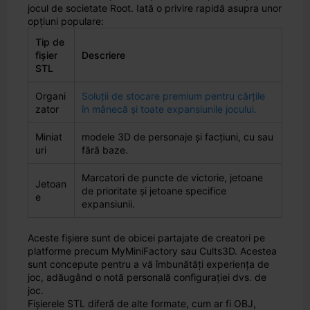
jocul de societate Root. Iată o privire rapidă asupra unor
opțiuni populare:
Tip de
fișier
Descriere
STL
Organi
Soluții de stocare premium pentru cărțile
zator
în mânecă și toate expansiunile jocului.
Miniat
modele 3D de personaje și facțiuni, cu sau
uri
fără baze.
Marcatori de puncte de victorie, jetoane
Jetoan
de prioritate și jetoane specifice
e
expansiunii.
Aceste fișiere sunt de obicei partajate de creatori pe
platforme precum MyMiniFactory sau Cults3D. Acestea
sunt concepute pentru a vă îmbunătăți experiența de
joc, adăugând o notă personală configurației dvs. de
joc.
Fișierele STL diferă de alte formate, cum ar fi OBJ,