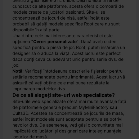
pentru a găsi fișiere STL unice. Deși nu este la fel de
cunoscut ca alte platforme, acesta oferă o comoară de
modele create de jucători pasionați. Site-ul se
concentrează pe jocuri de nișă, astfel încât este
probabil să găsiți modele specifice Root care nu sunt
disponibile în altă parte.
Una dintre cele mai interesante caracteristici este
opțiunea
"Cereri personalizate"
. Dacă aveți o idee
specifică pentru o piesă de joc Root, puteți însărcina un
designer să o aducă la viață. Acest lucru este perfect
dacă doriți ceva cu adevărat unic pentru serile dvs. de
joc.
Notă:
Verificați întotdeauna descrierile fișierelor pentru
setările recomandate pentru imprimantă. Acest lucru vă
asigură că veți obține cele mai bune rezultate la
imprimarea modelelor dvs.
De ce să alegeți site-uri web specializate?
Site-urile web specializate oferă mai multe avantaje față
de platformele generale precum MyMiniFactory sau
Cults3D. Acestea se concentrează pe jocurile de masă,
astfel încât modelele sunt adaptate pentru a se potrivi
nevoilor dvs. De asemenea, veți găsi o comunitate mai
implicată de jucători și designeri care înțeleg nuanțele
jocurilor de masă.