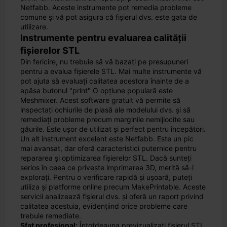
Netfabb. Aceste instrumente pot remedia probleme
comune și vă pot asigura că fișierul dvs. este gata de
utilizare.
Instrumente pentru evaluarea calității
fișierelor STL
Din fericire, nu trebuie să vă bazați pe presupuneri
pentru a evalua fișierele STL. Mai multe instrumente vă
pot ajuta să evaluați calitatea acestora înainte de a
apăsa butonul "print" O opțiune populară este
Meshmixer. Acest software gratuit vă permite să
inspectați ochiurile de plasă ale modelului dvs. și să
remediați probleme precum marginile nemijlocite sau
găurile. Este ușor de utilizat și perfect pentru începători.
Un alt instrument excelent este Netfabb. Este un pic
mai avansat, dar oferă caracteristici puternice pentru
repararea și optimizarea fișierelor STL. Dacă sunteți
serios în ceea ce privește imprimarea 3D, merită să-l
explorați. Pentru o verificare rapidă și ușoară, puteți
utiliza și platforme online precum MakePrintable. Aceste
servicii analizează fișierul dvs. și oferă un raport privind
calitatea acestuia, evidențiind orice probleme care
trebuie remediate.
Sfat profesional:
Întotdeauna previzualizați fișierul STL