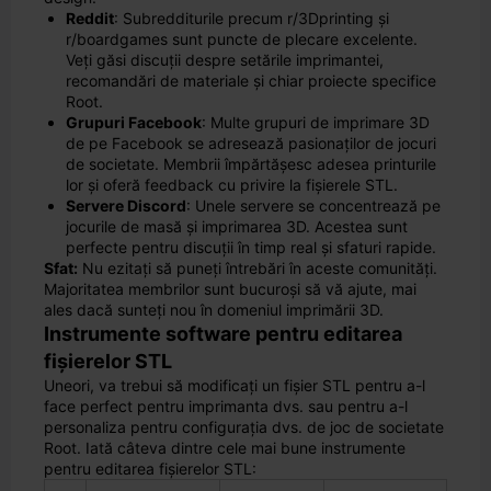
Reddit
: Subredditurile precum r/3Dprinting și
r/boardgames sunt puncte de plecare excelente.
Veți găsi discuții despre setările imprimantei,
recomandări de materiale și chiar proiecte specifice
Root.
Grupuri Facebook
: Multe grupuri de imprimare 3D
de pe Facebook se adresează pasionaților de jocuri
de societate. Membrii împărtășesc adesea printurile
lor și oferă feedback cu privire la fișierele STL.
Servere Discord
: Unele servere se concentrează pe
jocurile de masă și imprimarea 3D. Acestea sunt
perfecte pentru discuții în timp real și sfaturi rapide.
Sfat:
Nu ezitați să puneți întrebări în aceste comunități.
Majoritatea membrilor sunt bucuroși să vă ajute, mai
ales dacă sunteți nou în domeniul imprimării 3D.
Instrumente software pentru editarea
fișierelor STL
Uneori, va trebui să modificați un fișier STL pentru a-l
face perfect pentru imprimanta dvs. sau pentru a-l
personaliza pentru configurația dvs. de joc de societate
Root. Iată câteva dintre cele mai bune instrumente
pentru editarea fișierelor STL: