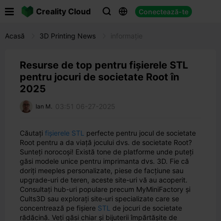

Creality Cloud
Conectează-te



Acasă
3D Printing News
informație
Resurse de top pentru fișierele STL
pentru jocuri de societate Root în
2025
03:51 06-27-2025
Ian M.
Căutați
fișierele STL
perfecte pentru jocul de societate
Root pentru a da viață jocului dvs. de societate Root?
Sunteți norocoși! Există tone de platforme unde puteți
găsi modele unice pentru imprimanta dvs. 3D. Fie că
doriți meeples personalizate, piese de facțiune sau
upgrade-uri de teren, aceste site-uri vă au acoperit.
Consultați hub-uri populare precum MyMiniFactory și
Cults3D sau explorați site-uri specializate care se
concentrează pe fișiere
STL
de jocuri de societate
rădăcină. Veți găsi chiar și bijuterii împărtășite de