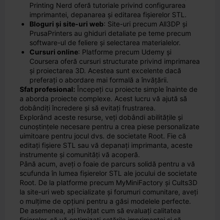
Printing Nerd oferă tutoriale privind configurarea
imprimantei, depanarea și editarea fișierelor STL.
Bloguri și site-uri web
: Site-uri precum All3DP și
PrusaPrinters au ghiduri detaliate pe teme precum
software-ul de feliere și selectarea materialelor.
Cursuri online
: Platforme precum Udemy și
Coursera oferă cursuri structurate privind imprimarea
și proiectarea 3D. Acestea sunt excelente dacă
preferați o abordare mai formală a învățării.
Sfat profesional:
Începeți cu proiecte simple înainte de
a aborda proiecte complexe. Acest lucru vă ajută să
dobândiți încredere și să evitați frustrarea.
Explorând aceste resurse, veți dobândi abilitățile și
cunoștințele necesare pentru a crea piese personalizate
uimitoare pentru jocul dvs. de societate Root. Fie că
editați fișiere STL sau vă depanați imprimanta, aceste
instrumente și comunități vă acoperă.
Până acum, aveți o foaie de parcurs solidă pentru a vă
scufunda în lumea fișierelor STL ale jocului de societate
Root. De la platforme precum MyMiniFactory și Cults3D
la site-uri web specializate și forumuri comunitare, aveți
o mulțime de opțiuni pentru a găsi modelele perfecte.
De asemenea, ați învățat cum să evaluați calitatea
fișierelor, să vă optimizați setările imprimantei și să