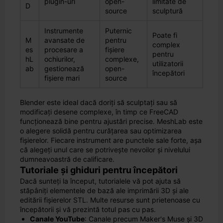
plugin-uri
open-
limitate de
D
source
sculptură
Instrumente
Puternic
Poate fi
M
avansate de
pentru
complex
es
procesare a
fișiere
pentru
hL
ochiurilor,
complexe,
utilizatorii
ab
gestionează
open-
începători
fișiere mari
source
Blender este ideal dacă doriți să sculptați sau să
modificați desene complexe, în timp ce FreeCAD
funcționează bine pentru ajustări precise. MeshLab este
o alegere solidă pentru curățarea sau optimizarea
fișierelor. Fiecare instrument are punctele sale forte, așa
că alegeți unul care se potrivește nevoilor și nivelului
dumneavoastră de calificare.
Tutoriale și ghiduri pentru începători
Dacă sunteți la început, tutorialele vă pot ajuta să
stăpâniți elementele de bază ale imprimării 3D și ale
editării fișierelor STL. Multe resurse sunt prietenoase cu
începătorii și vă prezintă totul pas cu pas.
Canale YouTube
: Canale precum Maker's Muse și 3D