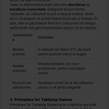
Ceea ce diferențiază acest site este
abordarea
sa
bazată pe comunitate
. Designerii își pot trimite
modelele, iar utilizatorii le pot evalua și analiza. Acest
lucru vă asigură că primiți fișiere încercate și testate. În
plus, site-ul găzduiește frecvent concursuri de design,
astfel încât veți găsi întotdeauna opțiuni noi și creative.
Caracteristic
Descriere
ă
Modele
O selecție de fișiere STL de bază
gratuite
pentru jucătorii atenți la buget.
Modele detaliate, de nivel
Modele
profesional, pentru entuziaștii
premium
serioși.
Recenzii ale
Feedback onest de la alți utilizatori
utilizatorilor
pentru a vă ghida alegerile.
3. Printables for Tabletop Games
Printables for Tabletop Games este o bijuterie ascunsă