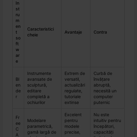
In
st
ru
m
en
Caracteristici
t
Avantaje
Contra
cheie
so
ft
w
ar
e
Instrumente
Extrem de
Curbă de
Bl
avansate de
versatil,
învățare
en
sculptură,
actualizări
abruptă,
de
editare
regulate,
necesită un
r
completă a
tutoriale
computer
ochiurilor
extinse
puternic
Excelent
Nu este
Fr
Modelare
pentru
intuitiv pentru
ee
parametrică,
modele
începători,
C
gamă largă de
precise,
capacități
A