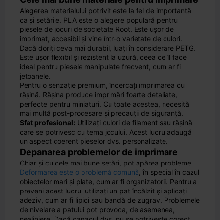
Alegerea materialului potrivit este la fel de importantă
ca și setările. PLA este o alegere populară pentru
piesele de jocuri de societate Root. Este ușor de
imprimat, accesibil și vine într-o varietate de culori.
Dacă doriți ceva mai durabil, luați în considerare PETG.
Este ușor flexibil și rezistent la uzură, ceea ce îl face
ideal pentru piesele manipulate frecvent, cum ar fi
jetoanele.
Pentru o senzație premium, încercați imprimarea cu
rășină. Rășina produce imprimări foarte detaliate,
perfecte pentru miniaturi. Cu toate acestea, necesită
mai multă post-procesare și precauții de siguranță.
Sfat profesional:
Utilizați culori de filament sau rășină
care se potrivesc cu tema jocului. Acest lucru adaugă
un aspect coerent pieselor dvs. personalizate.
Depanarea problemelor de imprimare
Chiar și cu cele mai bune setări, pot apărea probleme.
Deformarea este o problemă comună
, în special în cazul
obiectelor mari și plate, cum ar fi organizatorii. Pentru a
preveni acest lucru, utilizați un pat încălzit și aplicați
adeziv, cum ar fi lipici sau bandă de zugrav. Problemele
de nivelare a patului pot provoca, de asemenea,
nealiniere. Dacă capacul dvs. nu se potrivește corect,