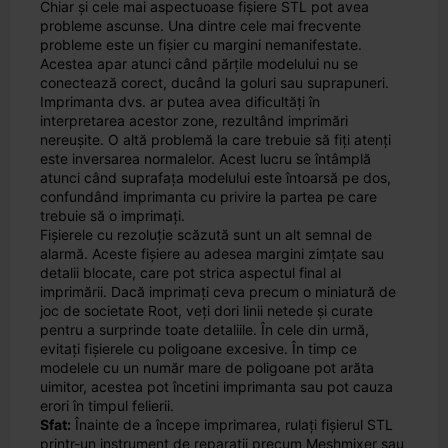
Chiar și cele mai aspectuoase fișiere STL pot avea
probleme ascunse. Una dintre cele mai frecvente
probleme este un fișier cu margini nemanifestate.
Acestea apar atunci când părțile modelului nu se
conectează corect, ducând la goluri sau suprapuneri.
Imprimanta dvs. ar putea avea dificultăți în
interpretarea acestor zone, rezultând imprimări
nereușite. O altă problemă la care trebuie să fiți atenți
este inversarea normalelor. Acest lucru se întâmplă
atunci când suprafața modelului este întoarsă pe dos,
confundând imprimanta cu privire la partea pe care
trebuie să o imprimați.
Fișierele cu rezoluție scăzută sunt un alt semnal de
alarmă. Aceste fișiere au adesea margini zimțate sau
detalii blocate, care pot strica aspectul final al
imprimării. Dacă imprimați ceva precum o miniatură de
joc de societate Root, veți dori linii netede și curate
pentru a surprinde toate detaliile. În cele din urmă,
evitați fișierele cu poligoane excesive. În timp ce
modelele cu un număr mare de poligoane pot arăta
uimitor, acestea pot încetini imprimanta sau pot cauza
erori în timpul felierii.
Sfat:
Înainte de a începe imprimarea, rulați fișierul STL
printr-un instrument de reparații precum Meshmixer sau