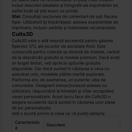
includ descrieri detaliate și fotografii ale imprimărilor lor,
astfel încât să știți exact ce primiți.
Sfat:
Consultați secțiunea de comentarii de sub fiecare
fișier. Utilizatorii își împărtășesc adesea experiențele de
imprimare, inclusiv setările și materialele recomandate.
Cults3D
Cults3D este o altă resursă excelentă pentru găsirea
fișierelor STL ale jocurilor de societate Root. Este
cunoscută pentru colecția sa diversă de modele, variind
de la descărcări gratuite la modele premium. Dacă aveți
un buget limitat, veți aprecia opțiunile gratuite
disponibile. Dar dacă sunteți în căutarea a ceva cu
adevărat unic, modelele plătite merită explorate.
Platforma are, de asemenea, un puternic vibe de
comunitate. Designerii interacționează adesea cu
utilizatorii, răspunzând la întrebări și chiar acceptând
cereri personalizate. Acest lucru face din Cults3D o
alegere excelentă dacă sunteți în căutarea unor piese
de joc personalizate.
Iată o scurtă privire la ceea ce vă puteți aștepta:
Caracteristic
Descriere
ă