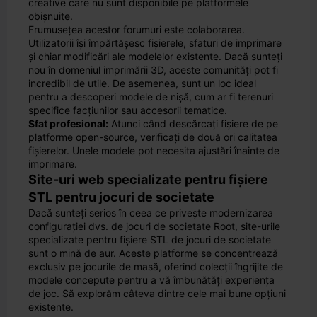
creative care nu sunt disponibile pe platformele
obișnuite.
Frumusețea acestor forumuri este colaborarea.
Utilizatorii își împărtășesc fișierele, sfaturi de imprimare
și chiar modificări ale modelelor existente. Dacă sunteți
nou în domeniul imprimării 3D, aceste comunități pot fi
incredibil de utile. De asemenea, sunt un loc ideal
pentru a descoperi modele de nișă, cum ar fi terenuri
specifice facțiunilor sau accesorii tematice.
Sfat profesional:
Atunci când descărcați fișiere de pe
platforme open-source, verificați de două ori calitatea
fișierelor. Unele modele pot necesita ajustări înainte de
imprimare.
Site-uri web specializate pentru fișiere
STL pentru jocuri de societate
Dacă sunteți serios în ceea ce privește modernizarea
configurației dvs. de jocuri de societate Root, site-urile
specializate pentru fișiere STL de jocuri de societate
sunt o mină de aur. Aceste platforme se concentrează
exclusiv pe jocurile de masă, oferind colecții îngrijite de
modele concepute pentru a vă îmbunătăți experiența
de joc. Să explorăm câteva dintre cele mai bune opțiuni
existente.