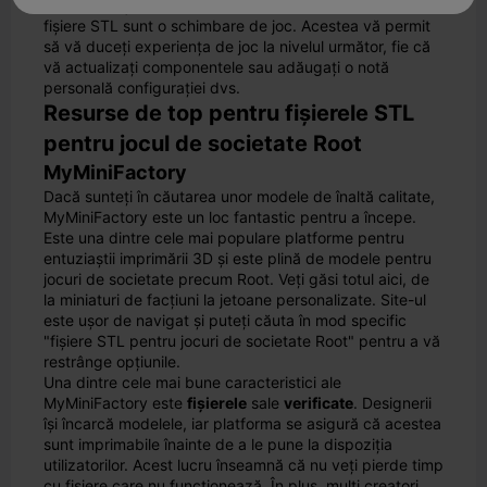
Dacă sunteți un fan al jocului de societate Root, aceste
fișiere STL sunt o schimbare de joc. Acestea vă permit
să vă duceți experiența de joc la nivelul următor, fie că
vă actualizați componentele sau adăugați o notă
personală configurației dvs.
Resurse de top pentru fișierele STL
pentru jocul de societate Root
MyMiniFactory
Dacă sunteți în căutarea unor modele de înaltă calitate,
MyMiniFactory este un loc fantastic pentru a începe.
Este una dintre cele mai populare platforme pentru
entuziaștii imprimării 3D și este plină de modele pentru
jocuri de societate precum Root. Veți găsi totul aici, de
la miniaturi de facțiuni la jetoane personalizate. Site-ul
este ușor de navigat și puteți căuta în mod specific
"fișiere STL pentru jocuri de societate Root" pentru a vă
restrânge opțiunile.
Una dintre cele mai bune caracteristici ale
MyMiniFactory este
fișierele
sale
verificate
. Designerii
își încarcă modelele, iar platforma se asigură că acestea
sunt imprimabile înainte de a le pune la dispoziția
utilizatorilor. Acest lucru înseamnă că nu veți pierde timp
cu fișiere care nu funcționează. În plus, mulți creatori