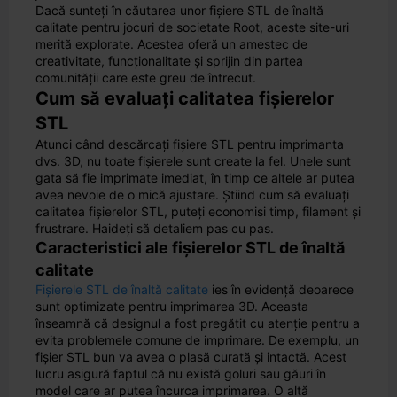
Dacă sunteți în căutarea unor fișiere STL de înaltă
calitate pentru jocuri de societate Root, aceste site-uri
merită explorate. Acestea oferă un amestec de
creativitate, funcționalitate și sprijin din partea
comunității care este greu de întrecut.
Cum să evaluați calitatea fișierelor
STL
Atunci când descărcați fișiere STL pentru imprimanta
dvs. 3D, nu toate fișierele sunt create la fel. Unele sunt
gata să fie imprimate imediat, în timp ce altele ar putea
avea nevoie de o mică ajustare. Știind cum să evaluați
calitatea fișierelor STL, puteți economisi timp, filament și
frustrare. Haideți să detaliem pas cu pas.
Caracteristici ale fișierelor STL de înaltă
calitate
Fișierele STL de înaltă calitate
ies în evidență deoarece
sunt optimizate pentru imprimarea 3D. Aceasta
înseamnă că designul a fost pregătit cu atenție pentru a
evita problemele comune de imprimare. De exemplu, un
fișier STL bun va avea o plasă curată și intactă. Acest
lucru asigură faptul că nu există goluri sau găuri în
model care ar putea încurca imprimarea. O altă