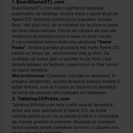
1. BoardGameSTL.com
BoardGameSTL.com este o platformă dedicată
pasionaților de tabletop. Acesta oferă o gamă largă de
fișiere STL adaptate pentru jocuri populare, inclusiv
Root. Veți găsi totul, de la miniaturi de facțiune la piese
de teren personalizate. Filtrele de căutare ale site-ului
facilitează localizarea exact a ceea ce aveți nevoie.
O caracteristică remarcabilă este secțiunea
"Game
Packs"
. Aceste pachete grupează mai multe fișiere STL
pentru un singur joc, economisind timp și efort. De
exemplu, ați putea găsi un pachet de joc Root care
include jetoane de facțiune, organizatori și chiar turnuri
de zaruri tematice.
Sfat profesional:
Consultați colecțiile lor sezoniere. În
preajma sărbătorilor, aceștia lansează adesea modele în
ediție limitată, cum ar fi piese de facțiune cu tematică
de iarnă sau jetoane înfricoșătoare de Halloween.
2. Tabletop3DPrints.com
Tabletop3DPrints.com este o altă resursă fantastică.
Acest site este specializat în fișiere STL de înaltă
calitate pentru jocuri de societate și oferă o combinație
de modele gratuite și premium. Modelele lor premium
includ adesea detalii complexe care fac ca piesele dvs.
de joc să iasă în evidență.