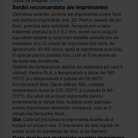
Sursă de imagine:
pexels
Setări recomandate ale imprimantei
Obținerea setărilor corecte ale imprimantei poate face
sau desface imprimările dvs. 3D. Pentru piesele de joc
Root, precizia este esențială. Începeți prin a seta
înălțimea stratului la 0,1-0,2 mm. Acest lucru asigură
suprafețe netede și surprinde detaliile complicate ale
modelelor dvs. O viteză de imprimare mai mică, de
aproximativ 40-60 mm/s, ajută la menținerea preciziei,
în special pentru piesele mici, cum ar fi jetoanele de
facțiune sau miniaturile.
Setările de temperatură depind de materialul pe care îl
utilizați. Pentru PLA, o temperatură a duzei de 190-
210°C și o temperatură a patului de 50-60°C
funcționează bine. Dacă utilizați ABS, creșteți
temperatura duzei la 220-250°C și a patului la 90-
110°C. Nu uitați să activați suporturile pentru
proeminențe și detalii fine. Acestea sunt esențiale
pentru imprimarea modelelor complexe, cum ar fi
miniaturile facțiunilor Root.
Sfat:
Calibrați întotdeauna imprimanta înainte de a
începe un proiect nou. O imprimare de test rapidă vă
poate scuti de pierderea de timp și de filament.
Cele mai bune materiale pentru imprimare