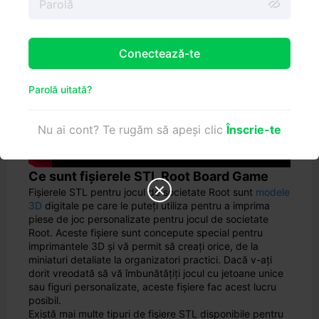
Root Board Game
Conectează-te
Parolă uitată?
Nu ai cont? Te rugăm să apeși clic
Înscrie-te
Ce sunt fișierele STL Root Board Game

Fișierele STL pentru jocul de societate Root sunt
modele
3D
digitale pe care le puteți utiliza pentru a imprima
piese de joc personalizate pentru jocul de societate
Root. Aceste fișiere sunt concepute special pentru
imprimantele 3D și vă permit să creați orice, de la
miniaturi detaliate la organizatori practici. Dacă v-ați
dorit vreodată să vă îmbunătățiți jocul cu jetoane unice
sau figuri personalizate, aceste fișiere fac acest lucru
posibil.
Există mai multe tipuri de fișiere STL disponibile pentru