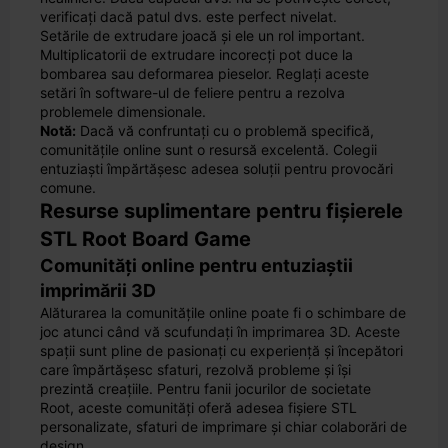
verificați dacă patul dvs. este perfect nivelat.
Setările de extrudare joacă și ele un rol important.
Multiplicatorii de extrudare incorecți pot duce la
bombarea sau deformarea pieselor. Reglați aceste
setări în software-ul de feliere pentru a rezolva
problemele dimensionale.
Notă:
Dacă vă confruntați cu o problemă specifică,
comunitățile online sunt o resursă excelentă. Colegii
entuziaști împărtășesc adesea soluții pentru provocări
comune.
Resurse suplimentare pentru fișierele
STL Root Board Game
Comunități online pentru entuziaștii
imprimării 3D
Alăturarea la comunitățile online poate fi o schimbare de
joc atunci când vă scufundați în imprimarea 3D. Aceste
spații sunt pline de pasionați cu experiență și începători
care împărtășesc sfaturi, rezolvă probleme și își
prezintă creațiile. Pentru fanii jocurilor de societate
Root, aceste comunități oferă adesea fișiere STL
personalizate, sfaturi de imprimare și chiar colaborări de
design.