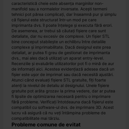
caracteristică cheie este absența marginilor non-
manifold sau a normalelor inversate. Acești termeni
tehnici pot părea complicați, dar înseamnă pur și simplu
că fișierul este structurat într-un mod pe care
imprimanta dvs. îl poate înțelege și executa fără erori.
De asemenea, ar trebui să căutați fișiere care sunt
detaliate, dar nu excesiv de complexe. Un fișier STL
bine conceput stabilește un echilibru între detaliile
complexe și imprimabilitate. Dacă designul este prea
detaliat, ar putea fi greu de gestionat de imprimanta
dvs., mai ales dacă utilizați un aparat entry-level.
Recenziile și evaluările utilizatorilor pot fi o mină de aur
de informații aici. Acestea evidențiază adesea dacă un
fișier este ușor de imprimat sau dacă necesită ajustări.
Atunci când evaluați fișiere STL gratuite, fiți foarte
atenți la nivelul de detaliu al designului. Unele fișiere
gratuite pot arăta grozav la prima vedere, dar ar putea
fi lipsite de optimizarea necesară pentru o imprimare
fără probleme. Verificați întotdeauna dacă fișierul este
compatibil cu software-ul dvs. de imprimare 3D. Acest
lucru vă asigură că nu veți întâmpina probleme de
compatibilitate mai târziu.
Probleme comune de evitat