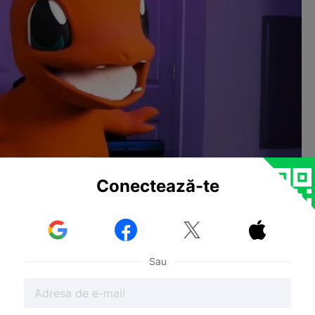
Conectează-te



Sau