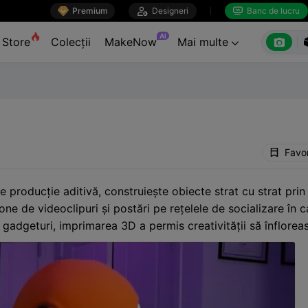

Premium

Designeri
Banc de lucru


AI

Store
Colecții
MakeNow
Mai multe

Favor
producție aditivă, construiește obiecte strat cu strat prin
one de videoclipuri și postări pe rețelele de socializare în 
e gadgeturi, imprimarea 3D a permis creativității să înflorea