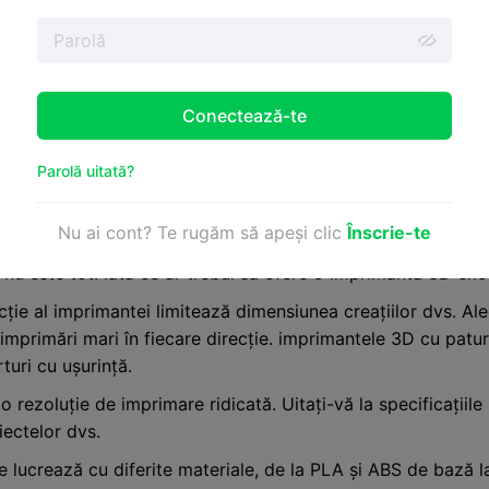
tată la obiecte mici pentru o perioadă foarte lungă de timp.
 De când au început să sosească imprimante precum Creality K2
 a pieselor mari și cum să folosim cel mai bine capacitățile
Conectează-te
Parolă uitată?
Nu ai cont? Te rugăm să apeși clic
Înscrie-te
ensiuni, este evident că aveți nevoie de o imprimantă care
nu este tot. Iată ce ar trebui să ofere o imprimantă 3D exc
cție al imprimantei limitează dimensiunea creațiilor dvs. Ale
primări mari în fiecare direcție. imprimantele 3D cu paturi
turi cu ușurință.
o rezoluție de imprimare ridicată. Uitați-vă la specificațiile 
ectelor dvs.
e lucrează cu diferite materiale, de la PLA și ABS de bază 