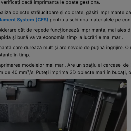
e, verificați dacă imprimanta le poate gestiona.
aliza obiecte strălucitoare și colorate, găsiți imprimante ca
Filament System (CFS)
pentru a schimba materialele pe cont
siderare cât de repede funcționează imprimanta, mai ales dac
pidă și bună vă va economisi timp la lucrările mai mari.
antă care durează mult și are nevoie de puțină îngrijire. O
tante în timp.
imprimarea modelelor mai mari. Are un spațiu al carcasei 
 de 40 mm³/s. Puteți imprima 3D obiecte mari în bucăți, o