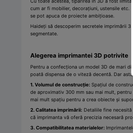
Cu toate acestea, tipărirea în 3D a fost limi
cum ar fi mobilier, decorațiuni, ustensile etc.
se pot apuca de proiecte ambițioase.
Haideți să descoperim secretele imprimării 3D
segmentate.
Alegerea imprimantei 3D potrivite
Pentru a confecționa un model 3D de mari dim
poată dispensa de o viteză decentă. Dar asta 
1. Volumul de construcție:
Spațiul de constru
de aproximativ 300 mm sau mai mult, pentru im
mai mult spațiu pentru a crea obiecte și supor
2. Calitatea imprimării:
Detaliile fine necesită 
că imprimanta vă oferă precizia necesară proi
3. Compatibilitatea materialelor:
Imprimantel