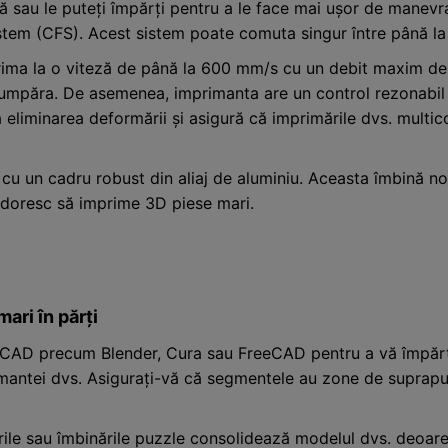
ată sau le puteți împărți pentru a le face mai ușor de manev
ystem (CFS). Acest sistem poate comuta singur între până la 
prima la o viteză de până la 600 mm/s cu un debit maxim de
umpăra. De asemenea, imprimanta are un control rezonabil 
la eliminarea deformării și asigură că imprimările dvs. multi
 cu un cadru robust din aliaj de aluminiu. Aceasta îmbină noi
re doresc să imprime 3D piese mari.
ari în părți
 CAD precum Blender, Cura sau FreeCAD pentru a vă împărți
mantei dvs. Asigurați-vă că segmentele au zone de suprapun
rile sau îmbinările puzzle consolidează modelul dvs. deoarece