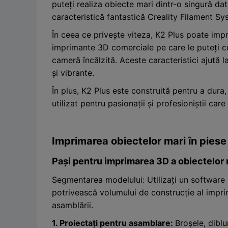
puteți realiza obiecte mari dintr-o singură d
caracteristică fantastică Creality Filament S
În ceea ce privește viteza, K2 Plus poate im
imprimante 3D comerciale pe care le puteți c
cameră încălzită. Aceste caracteristici ajută 
și vibrante.
În plus, K2 Plus este construită pentru a dura,
utilizat pentru pasionații și profesioniștii ca
Imprimarea obiectelor mari în piese
Pași pentru imprimarea 3D a obiectelor m
Segmentarea modelului: Utilizați un software
potrivească volumului de construcție al impri
asamblării.
1. Proiectați pentru asamblare:
Broșele, diblu