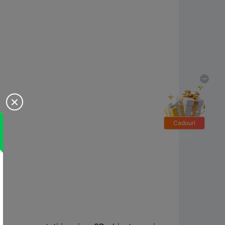

Cadouri
gratis