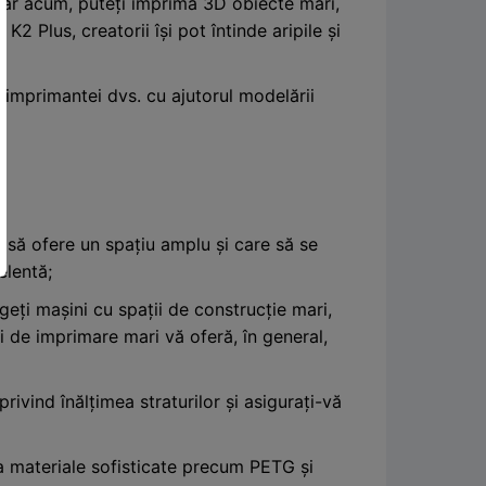
 Dar acum, puteți imprima 3D obiecte mari,
 Plus, creatorii își pot întinde aripile și
 imprimantei dvs. cu ajutorul modelării
 să ofere un spațiu amplu și care să se
elentă;
geți mașini cu spații de construcție mari,
 de imprimare mari vă oferă, în general,
privind înălțimea straturilor și asigurați-vă
la materiale sofisticate precum PETG și