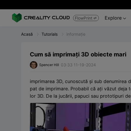
Explore
FlowPrint


Acasă
Tutorials
informație
Cum să imprimați 3D obiecte mari
03:33 11-19-2024
Spencer Hill
imprimarea 3D, cunoscută și sub denumirea de 
pat de imprimare. Probabil că ați văzut deja t
lor 3D. De la jucării, papuci sau prototipuri d