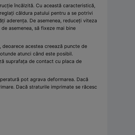
ucție încălzită. Cu această caracteristică,
eglați căldura patului pentru a se potrivi
ăți aderența. De asemenea, reduceți viteza
e, de asemenea, să fixeze mai bine
ite, deoarece acestea creează puncte de
rotunde atunci când este posibil.
ază suprafața de contact cu placa de
temperatură pot agrava deformarea. Dacă
rimare. Dacă straturile imprimate se răcesc