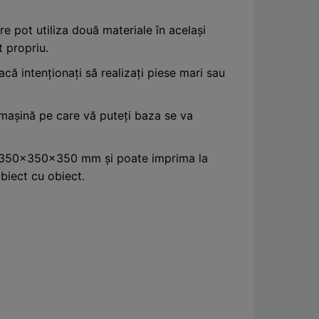
re pot utiliza două materiale în același
 propriu.
ă intenționați să realizați piese mari sau
 mașină pe care vă puteți baza se va
de 350x350x350 mm și poate imprima la
biect cu obiect.