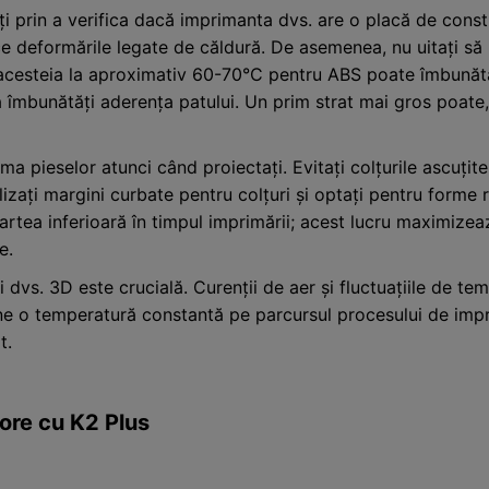
ți prin a verifica dacă imprimanta dvs. are o placă de constr
 deformările legate de căldură. De asemenea, nu uitați să r
a acesteia la aproximativ 60-70°C pentru ABS poate îmbunăt
 a îmbunătăți aderența patului. Un prim strat mai gros poat
rma pieselor atunci când proiectați. Evitați colțurile ascuț
lizați margini curbate pentru colțuri și optați pentru forme 
artea inferioară în timpul imprimării; acest lucru maximize
e.
i dvs. 3D este crucială. Curenții de aer și fluctuațiile de 
ține o temperatură constantă pe parcursul procesului de imp
t.
ore cu K2 Plus