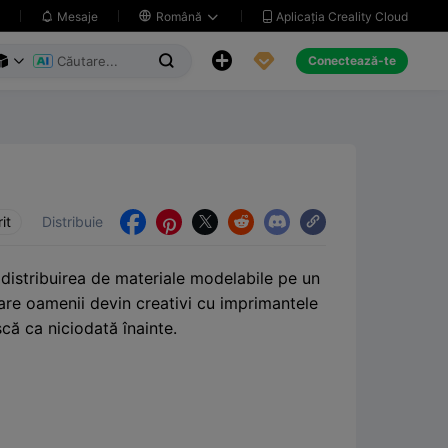
Aplicația Creality Cloud
Mesaje

Română





Conectează-te



it
Distribuie





 distribuirea de materiale modelabile pe un
care oamenii devin creativi cu imprimantele
scă ca niciodată înainte.