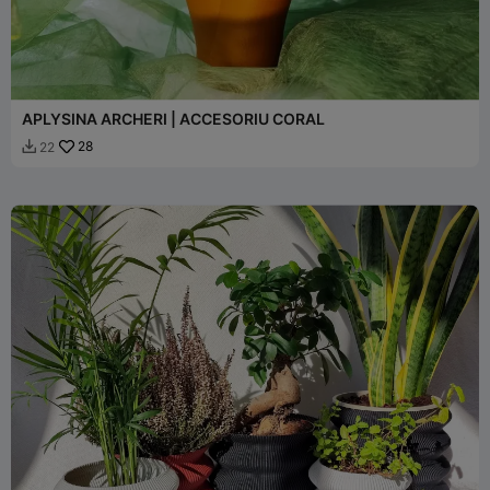
APLYSINA ARCHERI | ACCESORIU CORAL
28
22
