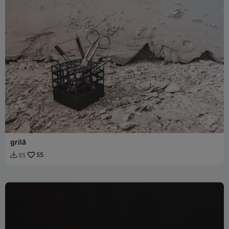
grilă
55
85
