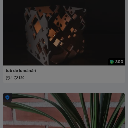
300
tub de lumânări
120
3

