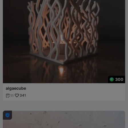
300
algaecube
341
11

