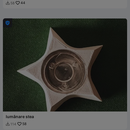
44
58


lumânare stea
58
114
