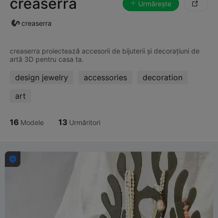
creaserra
Urmărește

creaserra
creaserra proiectează accesorii de bijuterii și decorațiuni de
design jewelry
accessories
decoration
art
16
13
Modele
Urmăritori
