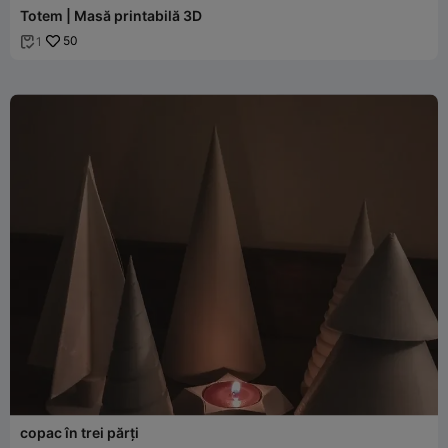
Totem | Masă printabilă 3D
50
1

copac în trei părți