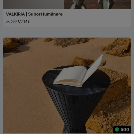
VALKIRIA | Suport lumânare
148
222

500