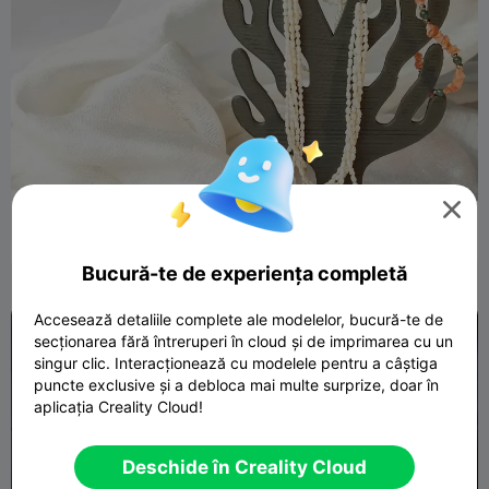

MILEPORA ALCICORNIS | CORAL ACCESORIU
202
361

Bucură-te de experiența completă
Accesează detaliile complete ale modelelor, bucură-te de
secționarea fără întreruperi în cloud și de imprimarea cu un
singur clic. Interacționează cu modelele pentru a câștiga
puncte exclusive și a debloca mai multe surprize, doar în
aplicația Creality Cloud!
Deschide în Creality Cloud