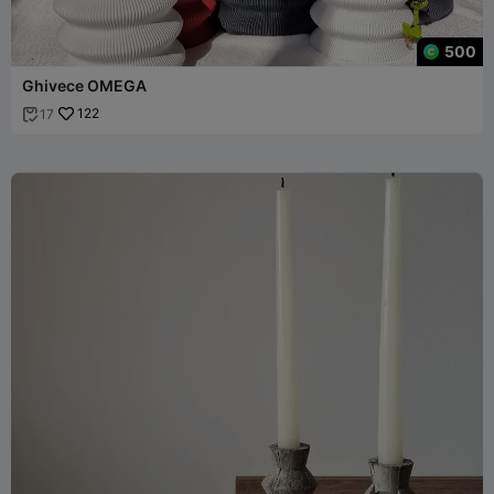
500
Ghivece OMEGA
122
17
