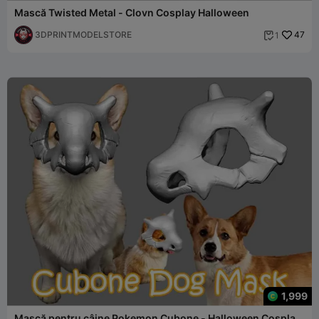
Mască Twisted Metal - Clovn Cosplay Halloween
3DPRINTMODELSTORE
47
1

1,999
Mască pentru câine Pokemon Cubone - Halloween Cosplay