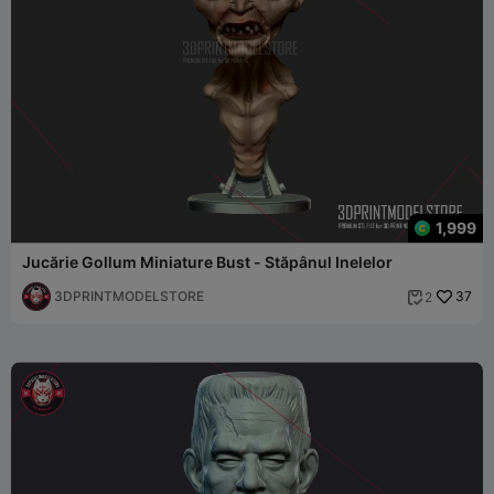
1,999
Jucărie Gollum Miniature Bust - Stăpânul Inelelor
3DPRINTMODELSTORE
37
2
