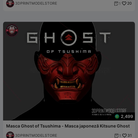
3DPRINTMODELSTORE
20
1

2,499
Masca Ghost of Tsushima - Masca japoneză Kitsune Ghost
3DPRINTMODELSTORE
31
1
