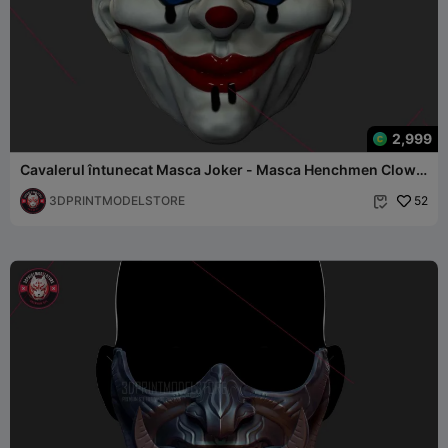
2,999
Cavalerul întunecat Masca Joker - Masca Henchmen Clown
Cosplay
3DPRINTMODELSTORE
52
