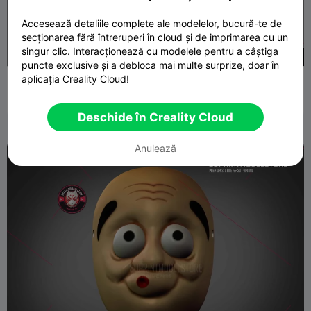
Accesează detaliile complete ale modelelor, bucură-te de
secționarea fără întreruperi în cloud și de imprimarea cu un
singur clic. Interacționează cu modelele pentru a câștiga
3,300
puncte exclusive și a debloca mai multe surprize, doar în
Joker Henchmen Clown Masca Dark Knight Cosplay
aplicația Creality Cloud!
Halloween
3DPRINTMODELSTORE
44
1

Deschide în Creality Cloud
Anulează