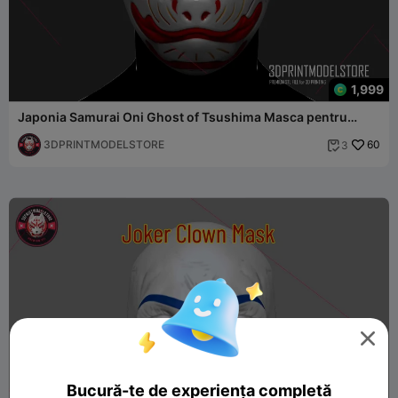
1,999
Japonia Samurai Oni Ghost of Tsushima Masca pentru
Cosplay
3DPRINTMODELSTORE
60
3


Bucură-te de experiența completă