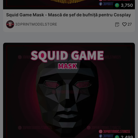
3,750
Squid Game Mask - Mască de șef de bufniță pentru Cosplay
3DPRINTMODELSTORE
27

2,499