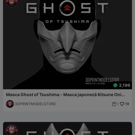
2,199
Masca Ghost of Tsushima - Masca japoneză Kitsune Oni
Samurai
3DPRINTMODELSTORE
19
1
