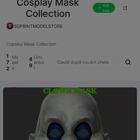
Cosplay Mask
mă

Collection
reș
te
3DPRINTMODELSTORE
1
Mo
Urm
4
7
del
ăritor

9
e
i
2