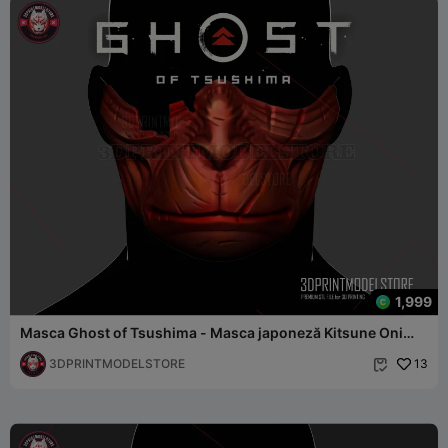
1,999
Masca Ghost of Tsushima - Masca japoneză Kitsune Oni
Samurai
3DPRINTMODELSTORE
13
