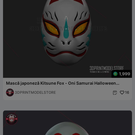
1,999
Mască japoneză Kitsune Fox - Oni Samurai Halloween
Cosplay
3DPRINTMODELSTORE
16
