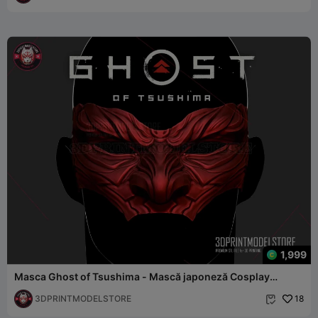
1,999
Masca Ghost of Tsushima - Mască japoneză Cosplay
Halloween
3DPRINTMODELSTORE
18
