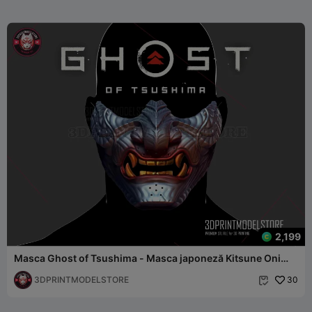
2,199
Masca Ghost of Tsushima - Masca japoneză Kitsune Oni
Samurai
3DPRINTMODELSTORE
30
