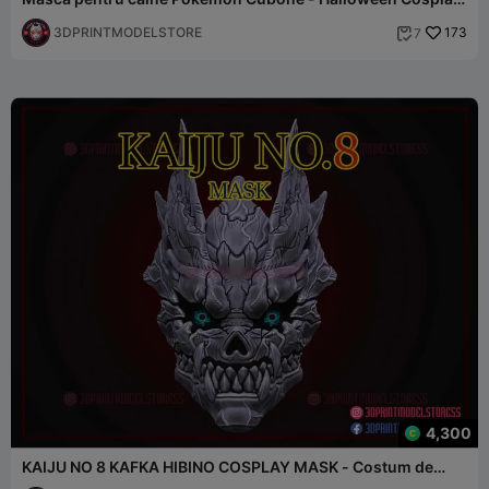
- Mască pentru animale de companie
3DPRINTMODELSTORE
173
7

4,300
KAIJU NO 8 KAFKA HIBINO COSPLAY MASK - Costum de
Halloween