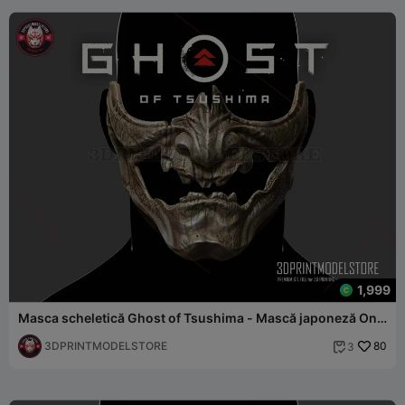
1,999
Masca scheletică Ghost of Tsushima - Mască japoneză Oni
Samurai
3DPRINTMODELSTORE
80
3
