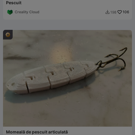
Pescuit
Creality Cloud
106
198

Momeală de pescuit articulată