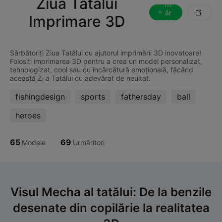
Ziua Tatălui
m
ăr

Imprimare 3D
eș
te
Sărbătoriți Ziua Tatălui cu ajutorul imprimării 3D inovatoare!
Folosiți imprimarea 3D pentru a crea un model personalizat,
tehnologizat, cool sau cu încărcătură emoțională, făcând
fishingdesign
sports
fathersday
ball
heroes
65
69
Modele
Urmăritori
Visul Mecha al tatălui: De la benzile
desenate din copilărie la realitatea