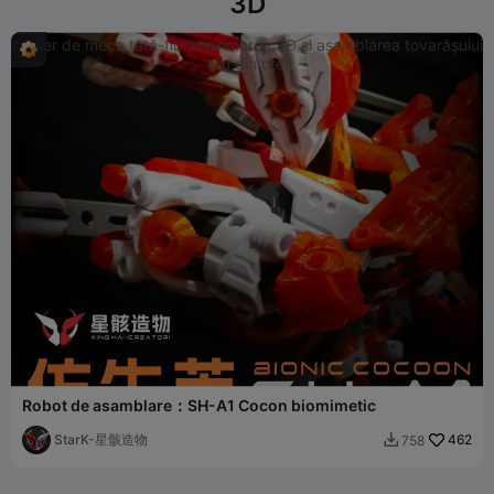
3D
Atelier de meca tată-fiu: imprimarea 3D și asamblarea tovarășului
tău din oțel
Robot de asamblare：SH-A1 Cocon biomimetic
StarK-星骸造物
462
758
