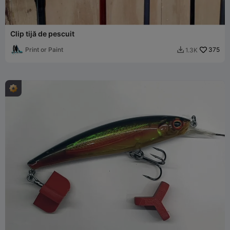
Clip tijă de pescuit
Print or Paint
375
1.3K
