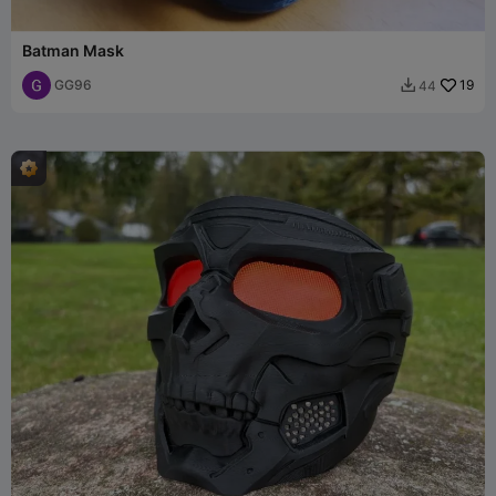
Batman Mask
GG96
19
44
