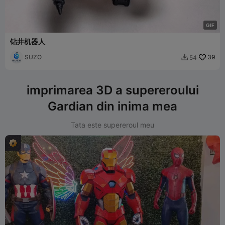
G
I
F
钻井机器人
SUZO
39
54

imprimarea 3D a supereroului
Gardian din inima mea
Tata este supereroul meu