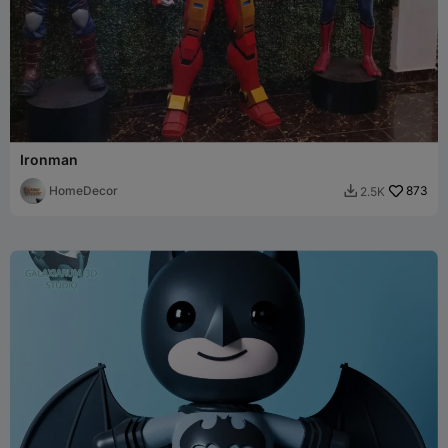
Ironman
HomeDecor
873
2.5K
