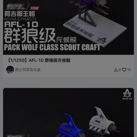
【1/1250】AFL-1D 群狼级斥候舰
腾云驾雾陈先森
11
8
