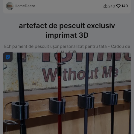
HomeDecor
140
240

artefact de pescuit exclusiv
imprimat 3D
Echipament de pescuit ușor personalizat pentru tata - Cadou de
Ziua Tatălui
