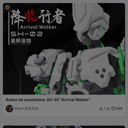
Robot de asamblare: SH-02 "Arrival Walker"
StarK-星骸造物
629
1.8K
