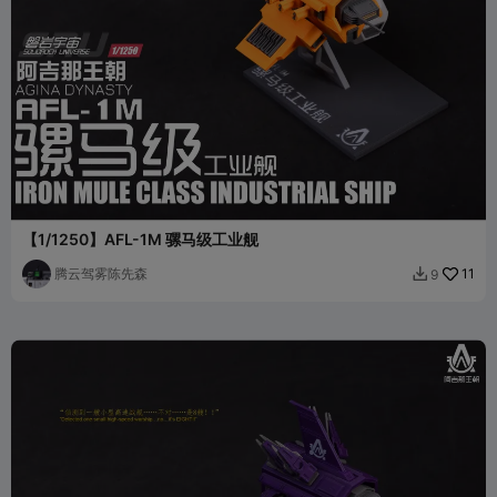
【1/1250】AFL-1M 骡马级工业舰
腾云驾雾陈先森
11
9
