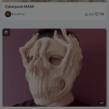
Cyberpunk MASK
BondFire
728
965

G
I
F