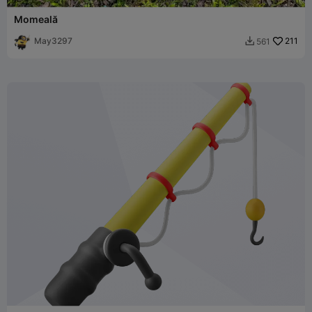
Momeală
May3297
211
561
