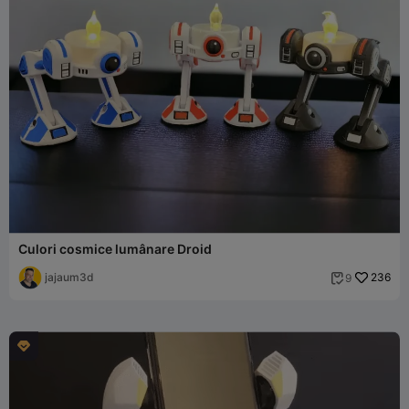
Culori cosmice lumânare Droid
jajaum3d
236
9

