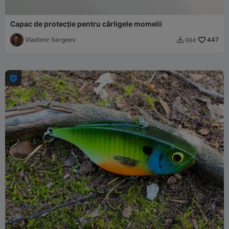
Capac de protecție pentru cârligele momelii
Vladimir Sergeev
447
994

