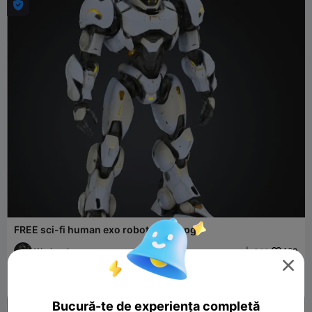

FREE sci-fi human exo robot game rpg
Warjacob
190
369


Bucură-te de experiența completă