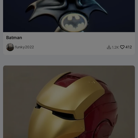
Batman
funky2022
412
1.2K
