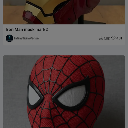
Iron Man mask mark2
InfinytiumVerse
481
1.9K
