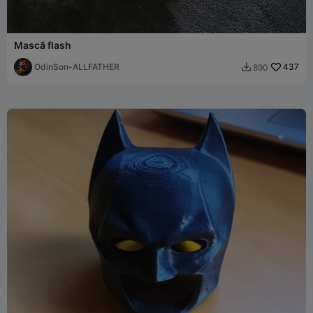
Mască flash
OdinSon-ALLFATHER
437
890
