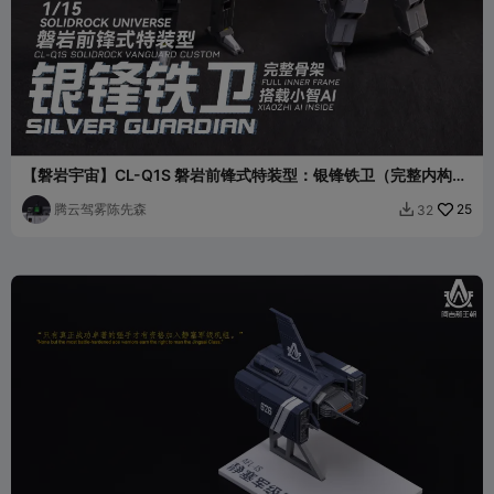
【磐岩宇宙】CL-Q1S 磐岩前锋式特装型：银锋铁卫（完整内构
+小智AI）
腾云驾雾陈先森
25
32
