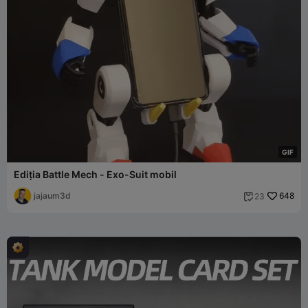
G
I
F
Ediția Battle Mech - Exo-Suit mobil
jajaum3d
648
23
