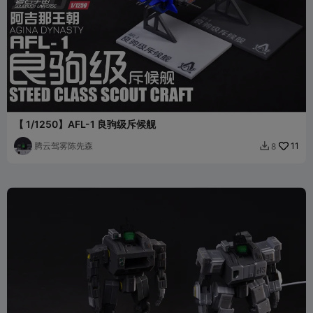
【 1/1250】AFL-1 良驹级斥候舰
腾云驾雾陈先森
11
8
