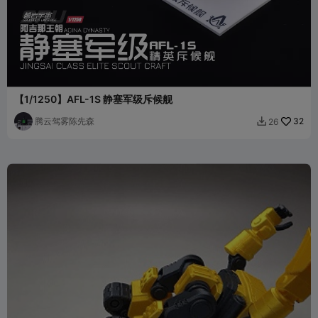
【1/1250】AFL-1S 静塞军级斥候舰
腾云驾雾陈先森
32
26
