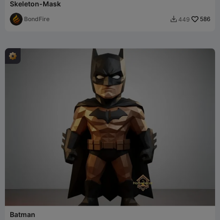
Skeleton-Mask
BondFire
586
449

Batman