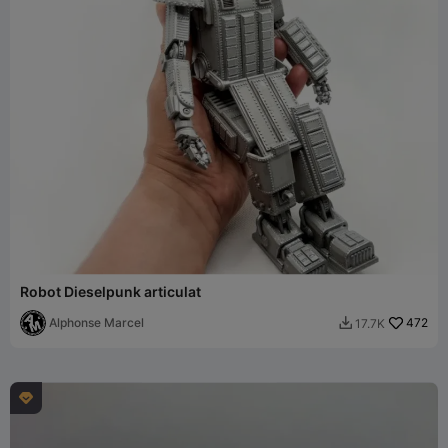
Robot Dieselpunk articulat
Alphonse Marcel
472
17.7K

