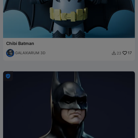
Chibi Batman
GALAXIARUM 3D
17
23

