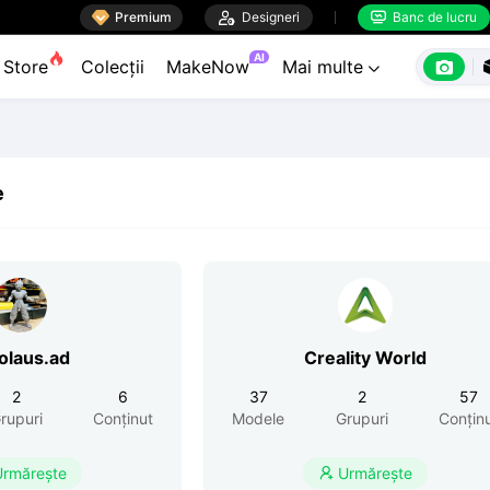

Premium

Designeri
Banc de lucru


AI

Store
Colecții
MakeNow
Mai multe

e
olaus.ad
Creality World
2
6
37
2
57
rupuri
Conținut
Modele
Grupuri
Conțin
Urmărește
Urmărește
