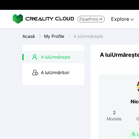
Explore
FlowPrint


Acasă
My Profile
A luiUrmărește
A luiUrmăreșt
A luiUrmărește
A luiUrmăritori
Nic
2
Modele
G
