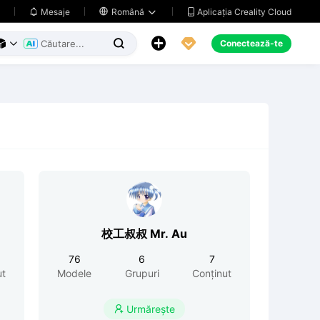
Aplicația Creality Cloud
Mesaje

Română





Conectează-te



校工叔叔 Mr. Au
76
6
7
ut
Modele
Grupuri
Conținut
Urmărește
