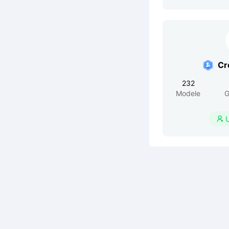
Cr
232
Modele
G
