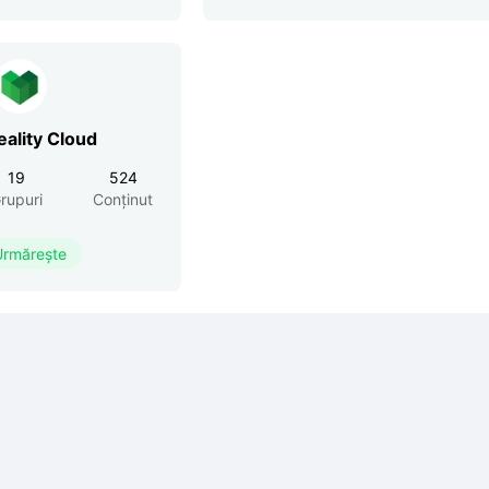
eality Cloud
19
524
rupuri
Conținut
Urmărește