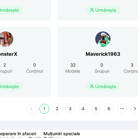
Urmărește
Urmărește

nsterX
Maverick1963
2
0
32
0
3
rupuri
Conținut
Modele
Grupuri
Conțin
Urmărește
Urmărește

1
2
3
4
5
6
operare în afaceri
Mulțumiri speciale