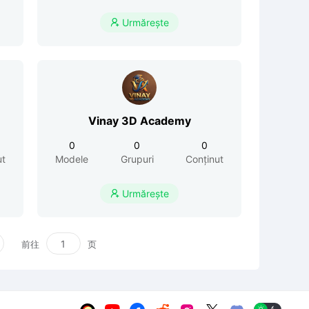
Urmărește

Vinay 3D Academy
0
0
0
ut
Modele
Grupuri
Conținut
Urmărește

前往
页