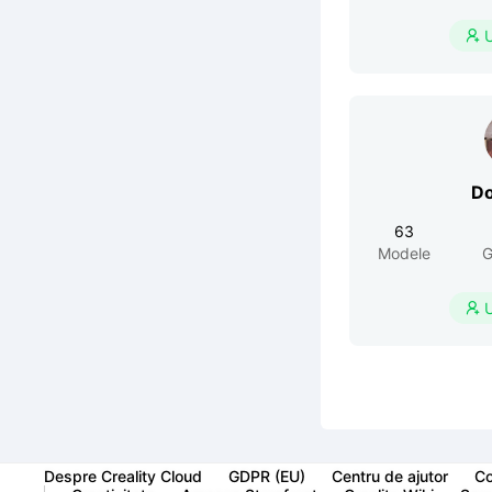

Do
63
Modele
G

Despre Creality Cloud
GDPR (EU)
Centru de ajutor
Co