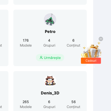
Petro
176
4
6
ut
Modele
Grupuri
Conținut
Urmărește

Cadouri
gratis
Denis_3D
265
6
56
ut
Modele
Grupuri
Conținut