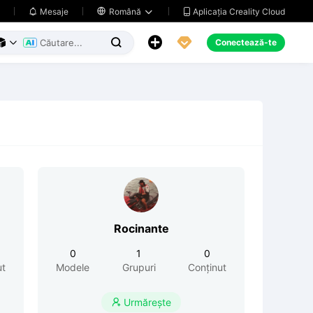
Aplicația Creality Cloud
Mesaje

Română





Conectează-te



Rocinante
0
1
0
ut
Modele
Grupuri
Conținut
Urmărește
