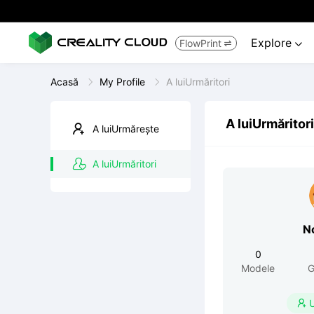
Explore
FlowPrint


Acasă
My Profile
A luiUrmăritori
A luiUrmăritori
A luiUrmărește
A luiUrmăritori
N
0
Modele
G
