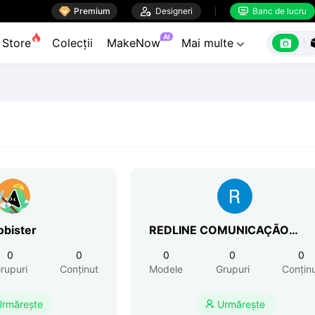

Premium

Designeri
Banc de lucru


AI

Store
Colecții
MakeNow
Mai multe

obister
REDLINE COMUNICAÇÃO
VISUAL
0
0
0
0
0
rupuri
Conținut
Modele
Grupuri
Conțin
Urmărește
Urmărește
