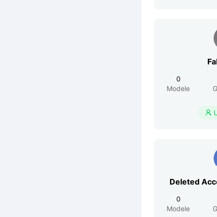
Fa
0
Modele
G

Deleted Ac
0
Modele
G