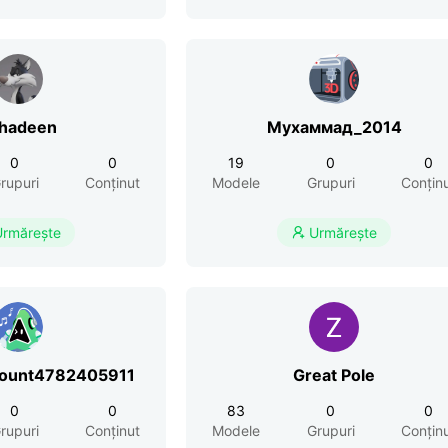
hadeen
Мухаммад_2014
0
0
19
0
0
rupuri
Conținut
Modele
Grupuri
Conțin
Urmărește
Urmărește

count4782405911
Great Pole
0
0
83
0
0
rupuri
Conținut
Modele
Grupuri
Conțin