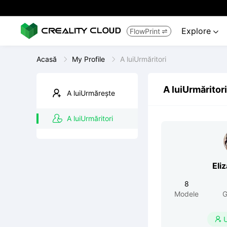
Explore
FlowPrint


Acasă
My Profile
A luiUrmăritori
A luiUrmăritori
A luiUrmărește
A luiUrmăritori
Eli
8
Modele
G
