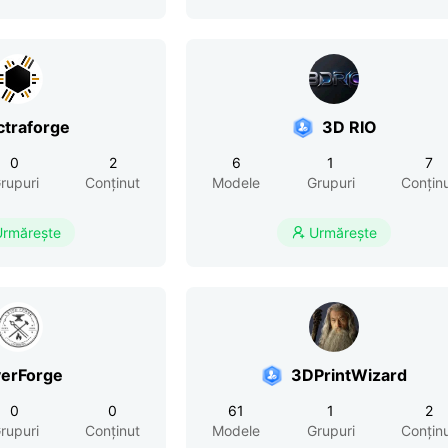
ctraforge
3D RIO
0
2
6
1
7
rupuri
Conținut
Modele
Grupuri
Conțin
Urmărește
Urmărește

yerForge
3DPrintWizard
0
0
61
1
2
rupuri
Conținut
Modele
Grupuri
Conțin