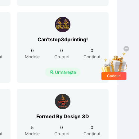
Can'tstop3dprinting!
0
0
0
ut
Modele
Grupuri
Conținut
Urmărește

Cadouri
gratis
Formed By Design 3D
5
0
0
ut
Modele
Grupuri
Conținut