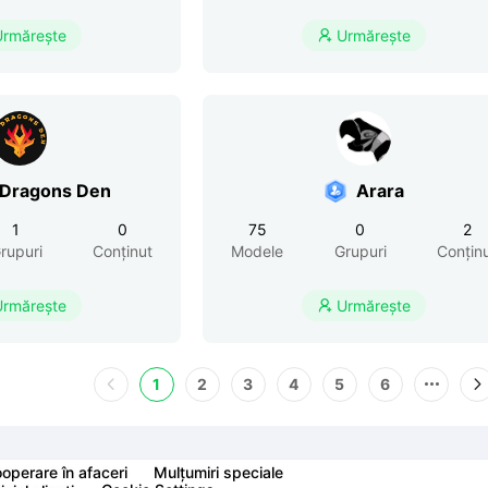
Urmărește
Urmărește

 Dragons Den
Arara
1
0
75
0
2
rupuri
Conținut
Modele
Grupuri
Conțin
Urmărește
Urmărește

1
2
3
4
5
6
operare în afaceri
Mulțumiri speciale