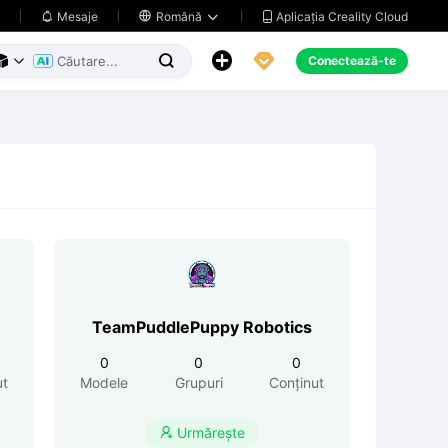
Aplicația Creality Cloud
Mesaje

Română





Conectează-te



TeamPuddlePuppy Robotics
0
0
0
ut
Modele
Grupuri
Conținut
Urmărește
