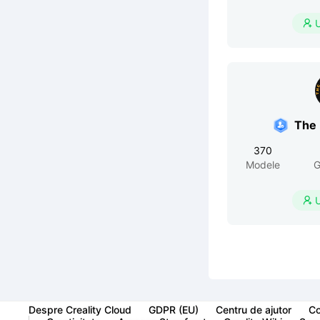

The
370
Modele
G

Despre Creality Cloud
GDPR (EU)
Centru de ajutor
Co