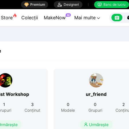

Premium

Designeri
Banc de lucru


AI

Store
Colecții
MakeNow
Mai multe

e
ist Workshop
ur_friend
1
3
0
0
2
rupuri
Conținut
Modele
Grupuri
Conțin
Urmărește
Urmărește
