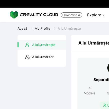
Explore
FlowPrint


Acasă
My Profile
A luiUrmărește
A luiUrmăreșt
A luiUrmărește
A luiUrmăritori
Separat
4
Modele
G
