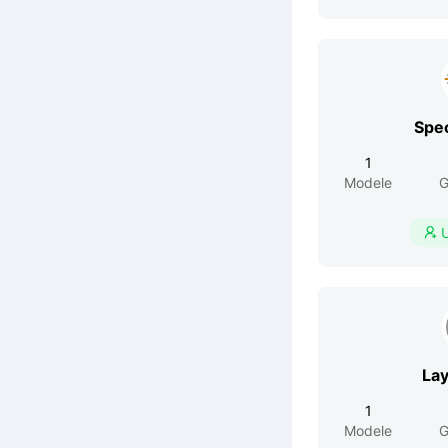
Spe
1
Modele
G

La
1
Modele
G