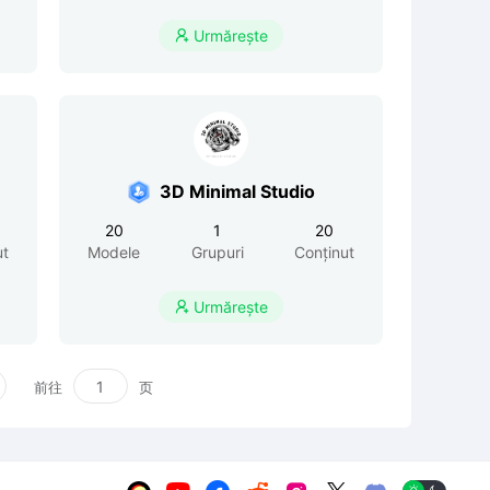
Urmărește

3D Minimal Studio
20
1
20
ut
Modele
Grupuri
Conținut
Urmărește

前往
页