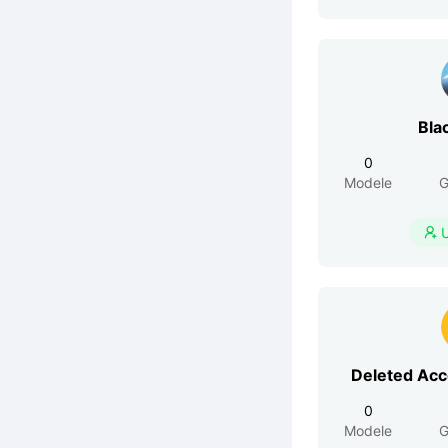
Bla
0
Modele
G

Deleted Ac
0
Modele
G