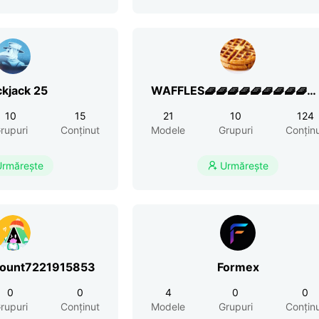
ckjack 25
WAFFLES🧇🧇🧇🧇🧇🧇🧇🧇🧇🧇
👍
10
15
21
10
124
rupuri
Conținut
Modele
Grupuri
Conțin
Urmărește
Urmărește

count7221915853
Formex
0
0
4
0
0
rupuri
Conținut
Modele
Grupuri
Conțin