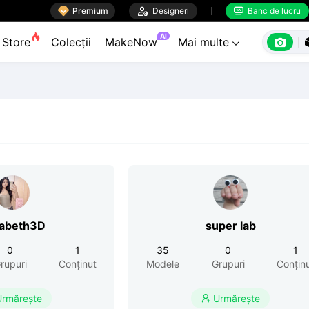

Premium

Designeri
Banc de lucru


AI

Store
Colecții
MakeNow
Mai multe

zabeth3D
super lab
0
1
35
0
1
rupuri
Conținut
Modele
Grupuri
Conțin
Urmărește
Urmărește
