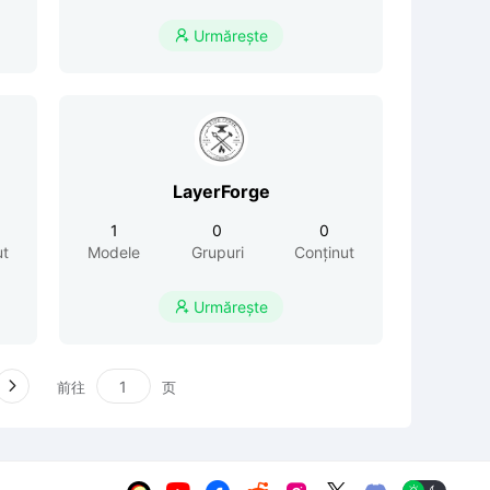
Urmărește

LayerForge
1
0
0
ut
Modele
Grupuri
Conținut
Urmărește

前往
页