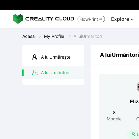
Explore
FlowPrint


Acasă
My Profile
A luiUrmăritori
A luiUrmăritori
A luiUrmărește
A luiUrmăritori
Eli
8
Modele
G
