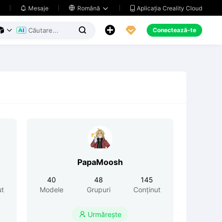
Aplicația Creality Cloud
Mesaje

Română





Conectează-te



PapaMoosh
40
48
145
ut
Modele
Grupuri
Conținut
Urmărește
