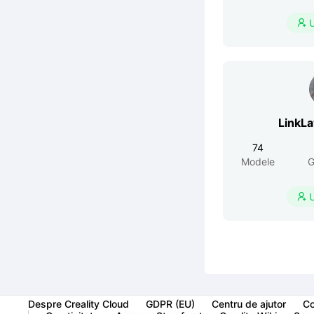

LinkL
74
Modele
G

Despre Creality Cloud
GDPR (EU)
Centru de ajutor
Co