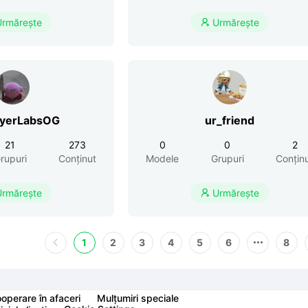
Urmărește
Urmărește

ayerLabsOG
ur_friend
21
273
0
0
2
rupuri
Conținut
Modele
Grupuri
Conțin
Urmărește
Urmărește

1
2
3
4
5
6
8
operare în afaceri
Mulțumiri speciale