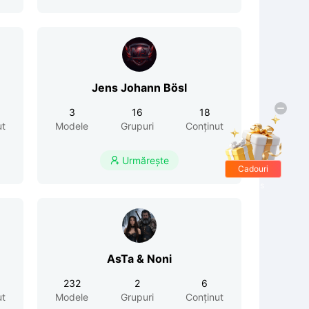
Jens Johann Bösl
3
16
18
ut
Modele
Grupuri
Conținut
Urmărește

Cadouri
gratis
AsTa & Noni
232
2
6
ut
Modele
Grupuri
Conținut