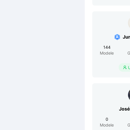
Ju
144
Modele
G

José
0
Modele
G