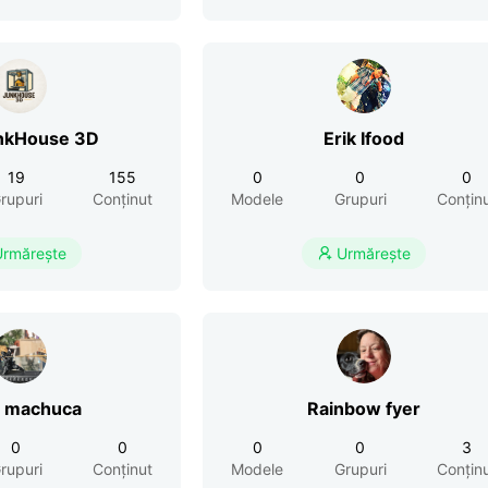
nkHouse 3D
Erik Ifood
19
155
0
0
0
rupuri
Conținut
Modele
Grupuri
Conțin
Urmărește
Urmărește

 machuca
Rainbow fyer
0
0
0
0
3
rupuri
Conținut
Modele
Grupuri
Conțin