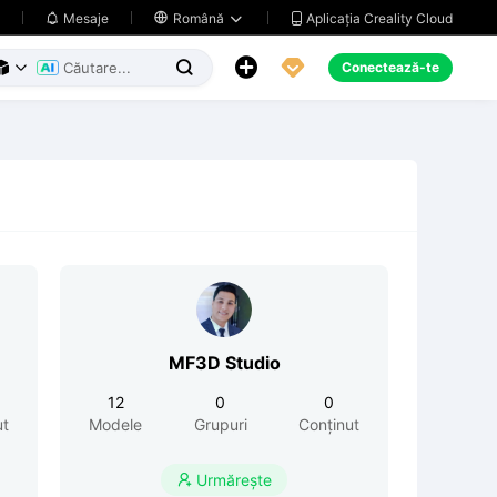
Aplicația Creality Cloud
Mesaje

Română





Conectează-te



MF3D Studio
12
0
0
ut
Modele
Grupuri
Conținut
Urmărește
