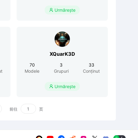
Urmărește

XQuarK3D
70
3
33
ut
Modele
Grupuri
Conținut
Urmărește

前往
页