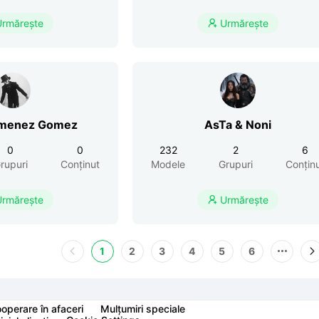
Urmărește
Urmărește

imenez Gomez
AsTa & Noni
0
0
232
2
6
rupuri
Conținut
Modele
Grupuri
Conțin
Urmărește
Urmărește

1
2
3
4
5
6
operare în afaceri
Mulțumiri speciale