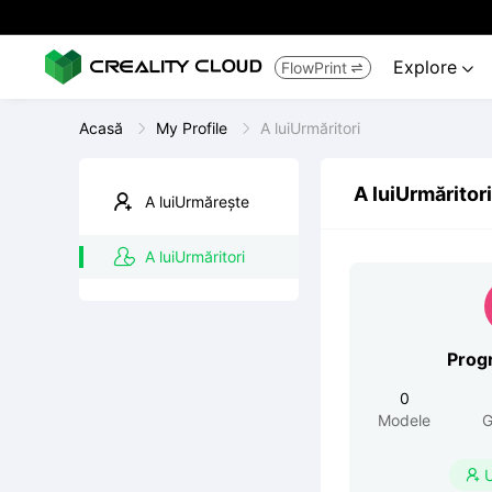
Explore
FlowPrint


Acasă
My Profile
A luiUrmăritori
A luiUrmăritori
A luiUrmărește
A luiUrmăritori
Prog
0
Modele
G
