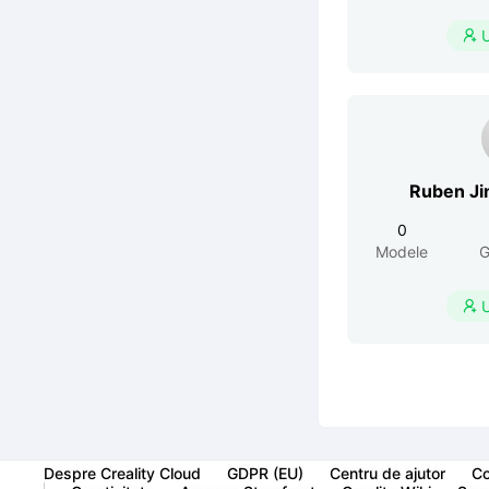

Ruben J
0
Modele
G

Despre Creality Cloud
GDPR (EU)
Centru de ajutor
Co