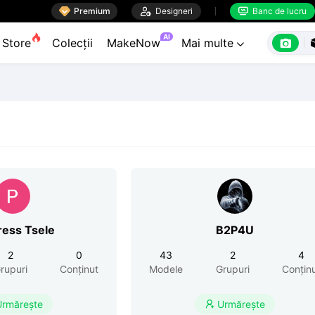

Premium

Designeri
Banc de lucru


AI

Store
Colecții
MakeNow
Mai multe

ress Tsele
B2P4U
2
0
43
2
4
rupuri
Conținut
Modele
Grupuri
Conțin
Urmărește
Urmărește
