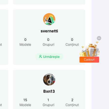
svernetti
0
0
0
ut
Modele
Grupuri
Conținut
Urmărește

Cadouri
gratis
Bxn13
15
1
2
ut
Modele
Grupuri
Conținut