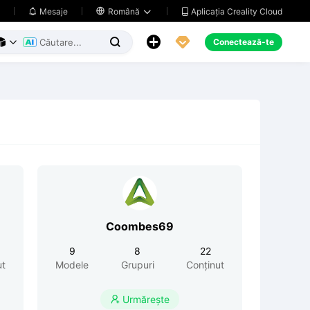
Aplicația Creality Cloud
Mesaje

Română





Conectează-te



Coombes69
9
8
22
ut
Modele
Grupuri
Conținut
Urmărește
