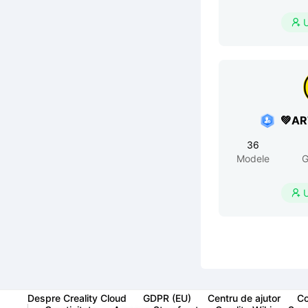

💚A
36
Modele
G

Despre Creality Cloud
GDPR (EU)
Centru de ajutor
Co