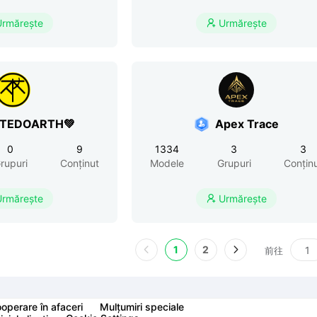
Urmărește
Urmărește

RTEDOARTH💚
Apex Trace
0
9
1334
3
3
rupuri
Conținut
Modele
Grupuri
Conțin
Urmărește
Urmărește

1
2
前往
operare în afaceri
Mulțumiri speciale