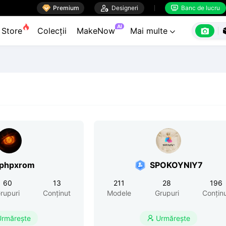

Premium

Designeri
Banc de lucru


AI

Store
Colecții
MakeNow
Mai multe

phpxrom
SPOKOYNIY7
60
13
211
28
196
rupuri
Conținut
Modele
Grupuri
Conțin
Urmărește
Urmărește
