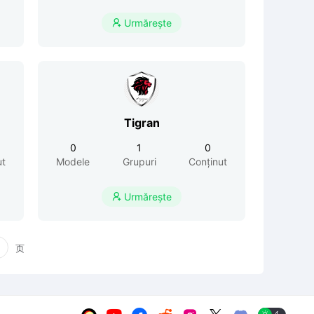
Urmărește

Tigran
0
1
0
ut
Modele
Grupuri
Conținut
Urmărește

页