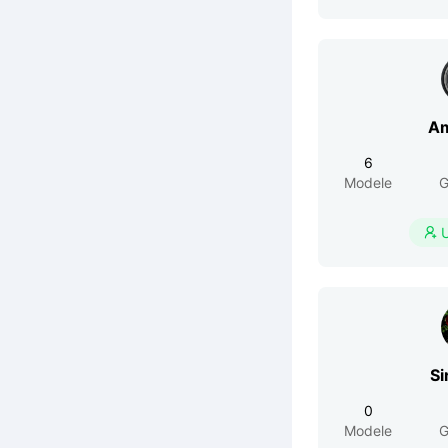
Am
6
Modele
G

Si
0
Modele
G