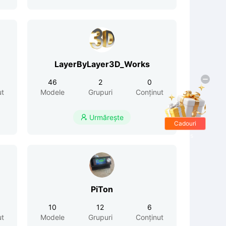
LayerByLayer3D_Works
46
2
0
ut
Modele
Grupuri
Conținut
Urmărește

Cadouri
gratis
PiTon
10
12
6
ut
Modele
Grupuri
Conținut