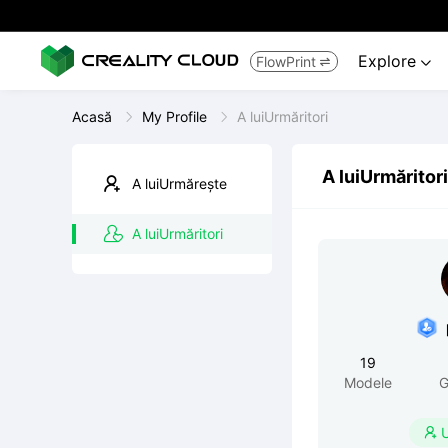
Explore
FlowPrint


Acasă
My Profile
A luiUrmăritori
A luiUrmăritori
A luiUrmărește
A luiUrmăritori
19
Modele
G
