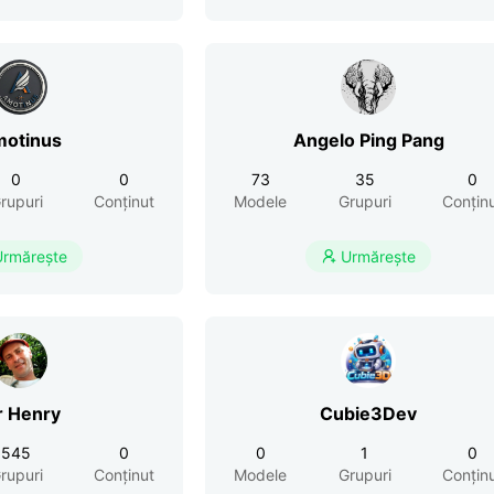
otinus
Angelo Ping Pang
0
0
73
35
0
rupuri
Conținut
Modele
Grupuri
Conțin
Urmărește
Urmărește

r Henry
Cubie3Dev
545
0
0
1
0
rupuri
Conținut
Modele
Grupuri
Conțin