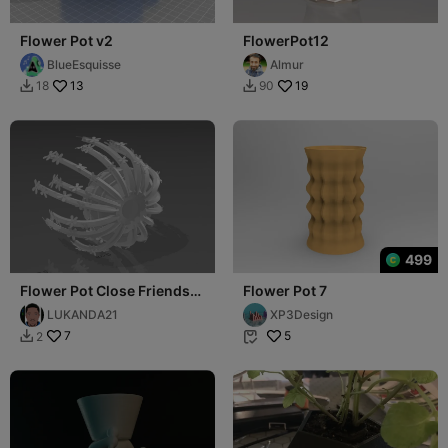
Flower Pot v2
FlowerPot12
BlueEsquisse
Almur
13
19
18
90


499
Flower Pot Close Friends
Flower Pot 7
Protocol Design
LUKANDA21
XP3Design
7
5
2

