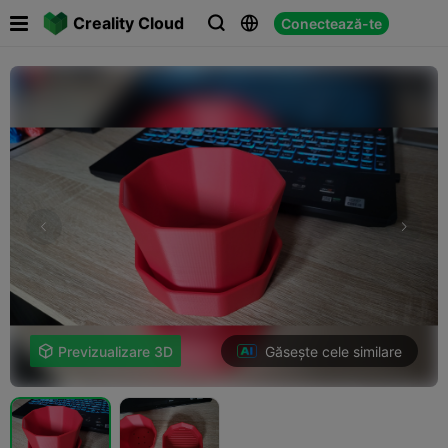

Creality Cloud
Conectează-te



Găsește cele similare

Previzualizare 3D