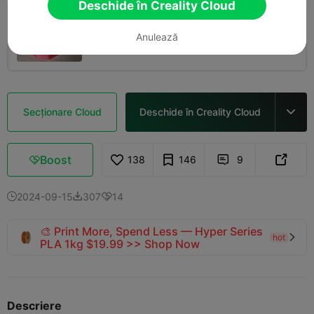
Deschide în Creality Cloud
0.2mm layer, 2 walls, 15% infill
Anulează
03h 32m
2 plates
140.10g



Secționare Cloud
Deschide în Creality Cloud

Boost
138
146
9



2024-09-15
307
14



🎨 Print More, Spend Less — Hyper Series
hot

PLA 1kg $19.99 >> Shop Now
Descriere