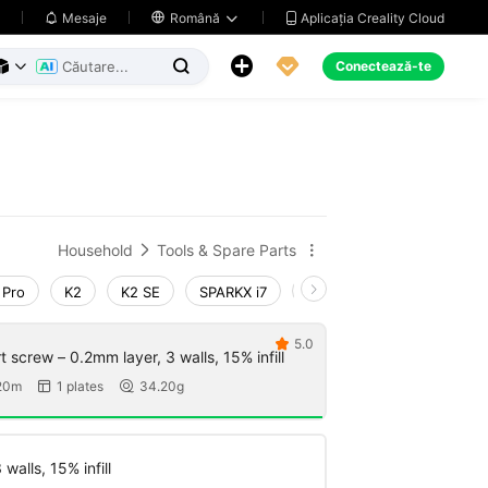
Aplicația Creality Cloud
Mesaje

Română





Conectează-te



Household
Tools & Spare Parts


 Pro
K2
K2 SE
SPARKX i7
Creality Hi
Ender-3 V
5.0

 screw – 0.2mm layer, 3 walls, 15% infill
20m
1 plates
34.20g


walls, 15% infill