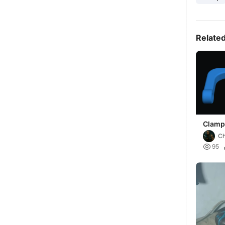
Relate
Clamp
Ch

95