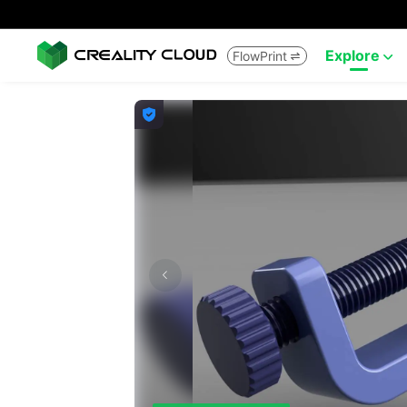
Explore
FlowPrint


