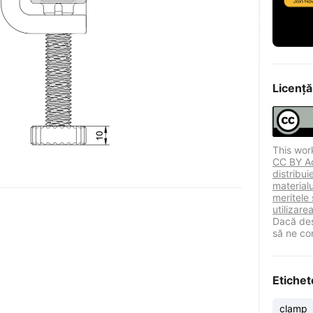
Licență
This wor
CC BY Ace
distribu
materialu
meritele 
utilizare
Dacă des
să ne co
Etichet
clamp