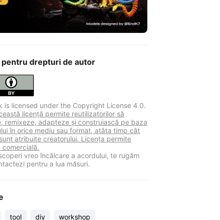
 pentru drepturi de autor
k is licensed under the Copyright License 4.0.
astă licență permite reutilizatorilor să
ie, remixeze, adapteze și construiască pe baza
lui în orice mediu sau format, atâta timp cât
sunt atribuite creatorului. Licența permite
a comercială.
coperi vreo încălcare a acordului, te rugăm
ntactezi pentru a lua măsuri.
e
tool
diy
workshop