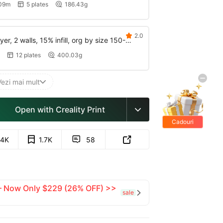
09m
5 plates
186.43g


2.0

r, 2 walls, 15% infill, org by size 150-
12 plates
400.03g


Vezi mai mult

Open with Creality Print

Cadouri
gratis
.4K
1.7K
58


 — Now Only $229 (26% OFF) >>
sale
