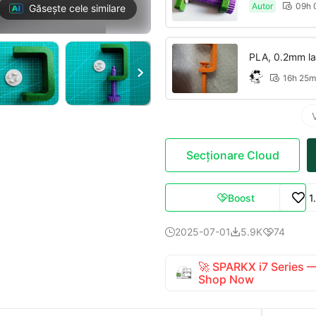
Autor
09h 

Găsește cele similare
PLA, 0.2mm laye
40mm

16h 25m

Secționare Cloud
Boost
1

2025-07-01
5.9K
74



🚀 SPARKX i7 Series
Shop Now