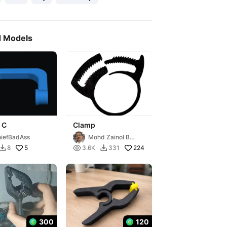
d Models
 C
Clamp
iefBadAss
Mohd Zainol B
Buyong
5

224
8
3.6K
331


300
120