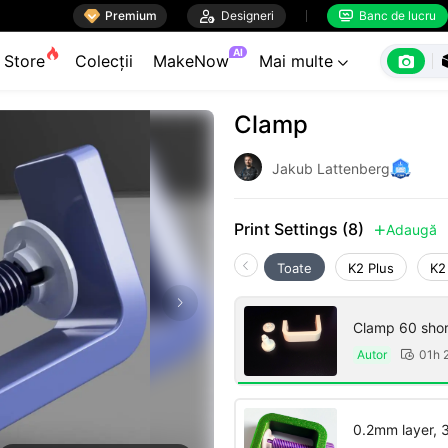

Premium

Designeri
Banc de lucru


AI

Store
Colecții
MakeNow
Mai multe

Clamp
Jakub Lattenberg
Print Settings (8)
Adaugă

Toate
K2 Plus
K2
Clamp 60 short
Autor
01h 

0.2mm layer, 3 