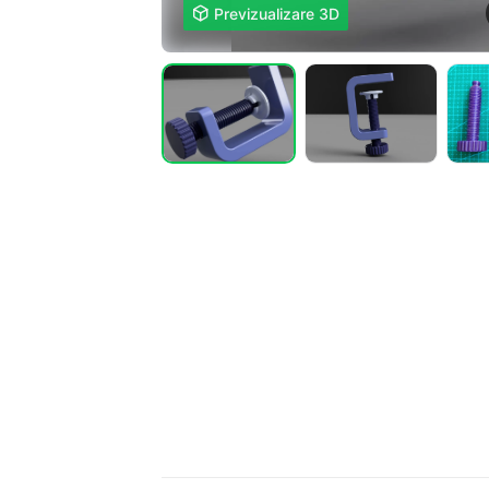

Previzualizare 3D