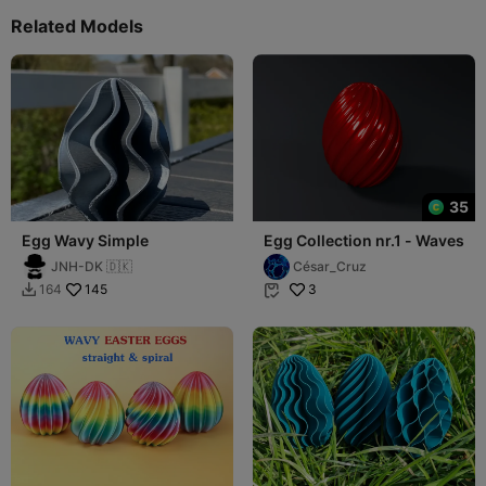
Related Models
35
Egg Wavy Simple
Egg Collection nr.1 - Waves
JNH-DK 🇩🇰
César_Cruz
145
3
164

