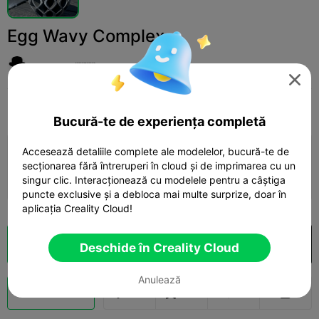
Egg Wavy Complex
JNH-DK 🇩🇰

Print Settings
Adaugă
Household
Home Decorations & Ornaments



Bucură-te de experiența completă
Accesează detaliile complete ale modelelor, bucură-te de
Adaugă configurația de imprimare

secționarea fără întreruperi în cloud și de imprimarea cu un
Câștigă mai multe puncte
singur clic. Interacționează cu modelele pentru a câștiga
puncte exclusive și a debloca mai multe surprize, doar în
aplicația Creality Cloud!
Secționare Cloud
Deschide în Creality Cloud

Deschide în Creality Cloud
Anulează
Boost
286
185
3


