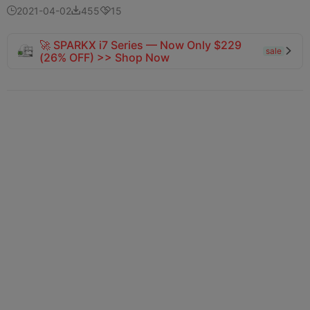
2021-04-02
455
15



🚀 SPARKX i7 Series — Now Only $229
sale

(26% OFF) >> Shop Now