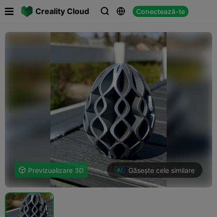

Creality Cloud
Conectează-te



Găsește cele similare

Previzualizare 3D