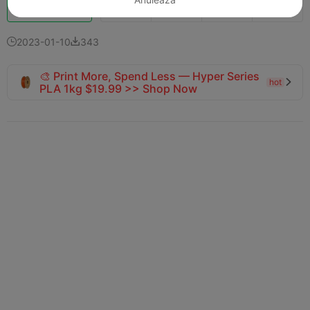
Boost
132
113
12



2023-01-10
343


🎨 Print More, Spend Less — Hyper Series
hot

PLA 1kg $19.99 >> Shop Now