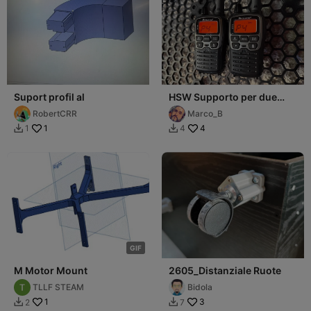
Suport profil al
HSW Supporto per due
Radio PMR 446 Midland
RobertCRR
Marco_B
XT70 o Simili
1
4
1
4


G
I
F
M Motor Mount
2605_Distanziale Ruote
TLLF STEAM
Bidola
1
3
2
7

