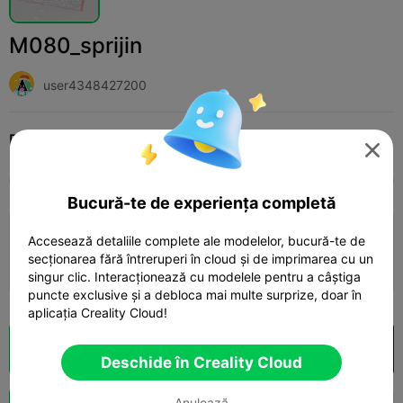
M080_sprijin
user4348427200
Print Settings (1)
Adaugă
Fashion
Apparel, Shoes & Hats




Toate
K2 Plus
K2 Pro
K2
K2 SE
SPARK
Bucură-te de experiența completă
0.2mm layer, 2 walls, 10 infill
Accesează detaliile complete ale modelelor, bucură-te de
secționarea fără întreruperi în cloud și de imprimarea cu un
08h 24m
1 plates
117.39g



singur clic. Interacționează cu modelele pentru a câștiga
puncte exclusive și a debloca mai multe surprize, doar în
aplicația Creality Cloud!
Secționare Cloud
Deschide în Creality Cloud

Deschide în Creality Cloud
Anulează