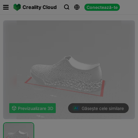

Creality Cloud
Conectează-te



Găsește cele similare

Previzualizare 3D