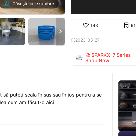
Găsește cele similare
143
91

2023-03-27

🚀 SPARKX i7 Series
Shop Now
să puteți scala în sus sau în jos pentru a se
edea cum am făcut-o aici