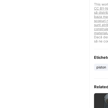
This wor
CC BY-NC
să distr
baza mat
scopuri 
sunt atri
construie
materialu
Dacă des
să ne co
Etichet
piston
Relate