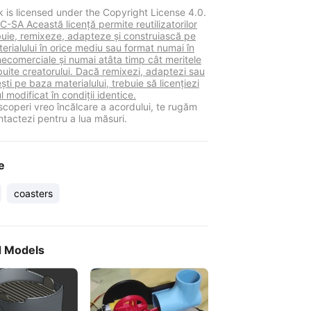
k is licensed under the Copyright License 4.0.
-SA Această licență permite reutilizatorilor
ibuie, remixeze, adapteze și construiască pe
erialului în orice mediu sau format numai în
necomerciale și numai atâta timp cât meritele
buite creatorului. Dacă remixezi, adaptezi sau
ști pe baza materialului, trebuie să licențiezi
l modificat în condiții identice.
coperi vreo încălcare a acordului, te rugăm
ntactezi pentru a lua măsuri.
e
coasters
d Models