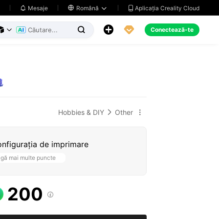
Aplicația Creality Cloud
Mesaje

Română





Conectează-te



Hobbies & DIY
Other


nfigurația de imprimare
igă mai multe puncte
200
