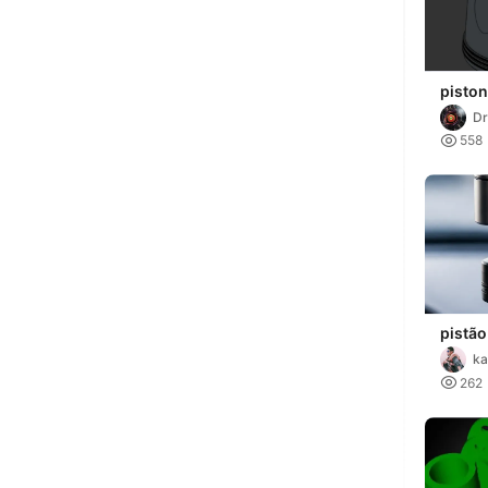
piston
Dr

558
pistão
ka

262