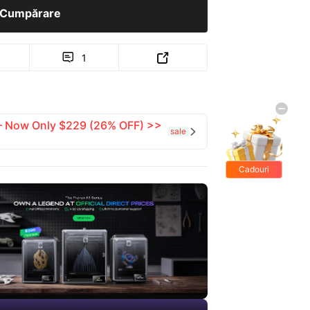
Cumpărare
1


 — Now Only $229 (26% OFF) >>
sale

Cadouri
gratis