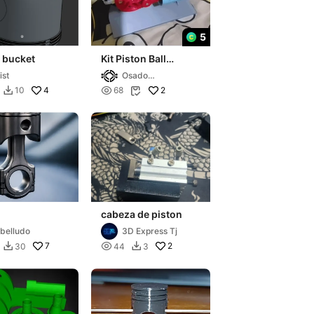
5
 bucket
Kit Piston Ball
Cannon
ist
Osado
Technology
4

2
10
68


cabeza de piston
belludo
3D Express Tj
7

2
30
44
3

