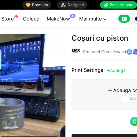

Premium

Designeri
Banc de lucru


AI

Store
Colecții
MakeNow
Mai multe

Coșuri cu piston
Emanuel Chmielowski
Print Settings
Adaugă

Adaugă co

Câșt