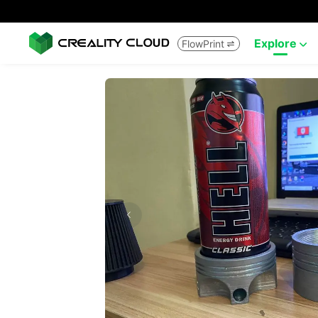
Explore
FlowPrint

