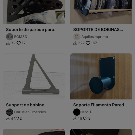
Suporte de parede para
SOPORTE DE BOBINAS
organizar filamento
PARA PARED
EGM3D
Aquilesimprimo
17
167
32
372


Support de bobine.
Soporte Filamento Pared
Christian Czerkies
Mrc. P
2
8
4
19

