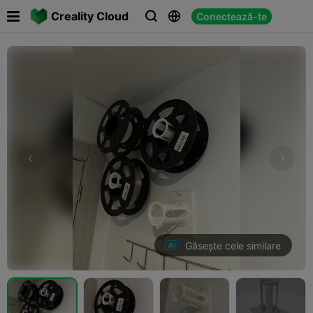

Creality Cloud
Conectează-te



Găsește cele similare