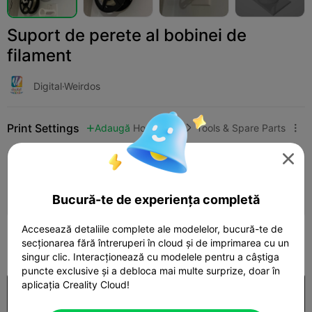
Suport de perete al bobinei de
filament
Digital·Weirdos
Print Settings
Adaugă
Household
Tools & Spare Parts




Adaugă configurația de imprimare

Câștigă mai multe puncte
Bucură-te de experiența completă
Accesează detaliile complete ale modelelor, bucură-te de
100
secționarea fără întreruperi în cloud și de imprimarea cu un

singur clic. Interacționează cu modelele pentru a câștiga
puncte exclusive și a debloca mai multe surprize, doar în
aplicația Creality Cloud!
Cumpărare