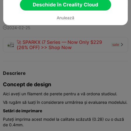
Deschide în Creality Cloud
132
145
2


Anulează
2024-02-25

🚀 SPARKX i7 Series — Now Only $229
sale

(26% OFF) >> Shop Now
Descriere
Concept de design
Aici aveți un filament de perete pentru a vă ordona studioul.
Vă rugăm să luați în considerare urmărirea și evaluarea modelului.
Setări de imprimare
Puteți imprima acest model la calitate scăzută (0.28) cu o duză
de 0.4mm.