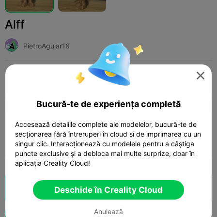
Alff
PietroAguiar16
Print Settings (1)
Adaugă
Toys & Games
Other




Toate
K2 Plus
K2 Pro
K2
K2 SE
SPARK
Bucură-te de experiența completă
4.5

Accesează detaliile complete ale modelelor, bucură-te de
0.2mm layer, 2 walls, 15% infill
secționarea fără întreruperi în cloud și de imprimarea cu un
01h 48m
1 plates
31.43g



singur clic. Interacționează cu modelele pentru a câștiga
puncte exclusive și a debloca mai multe surprize, doar în
aplicația Creality Cloud!
Secționare Cloud
Deschide în Creality Cloud

Deschide în Creality Cloud
Anulează