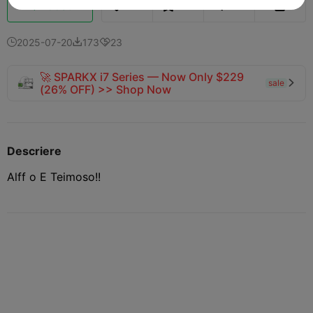
Boost
144
131
12



2025-07-20
173
23



🚀 SPARKX i7 Series — Now Only $229
sale

(26% OFF) >> Shop Now
Descriere
Alff o E Teimoso!!