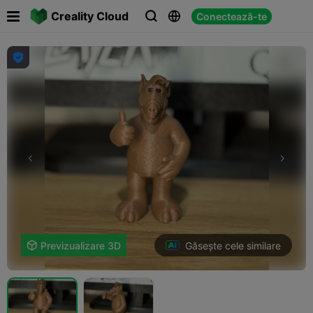

Creality Cloud
Conectează-te




Găsește cele similare

Previzualizare 3D