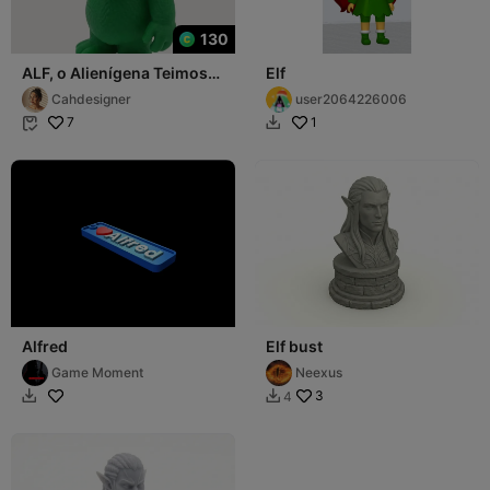
130
ALF, o Alienígena Teimoso
Elf
- Miniatura Colecionável
Cahdesigner
user2064226006
7
1


Alfred
Elf bust
Game Moment
Neexus
3
4

