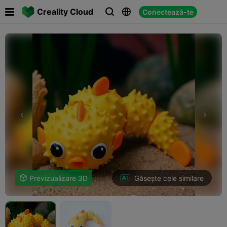

Creality Cloud
Conectează-te



Găsește cele similare

Previzualizare 3D