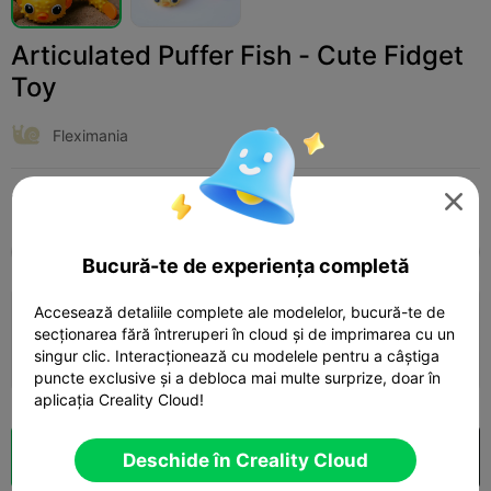
Articulated Puffer Fish - Cute Fidget
Toy
Fleximania
Print Settings (1)
Adaugă
Miniatures
Characters & Creatures




Toate
K2 Plus
K2 Pro
K2
K2 SE
SPARK
Bucură-te de experiența completă
Accesează detaliile complete ale modelelor, bucură-te de
0.2mm layer, 2 walls, 15% infill
secționarea fără întreruperi în cloud și de imprimarea cu un
singur clic. Interacționează cu modelele pentru a câștiga
01h 08m
1 plates
17.94g



puncte exclusive și a debloca mai multe surprize, doar în
aplicația Creality Cloud!
Secționare Cloud
Deschide în Creality Cloud
Deschide în Creality Cloud
