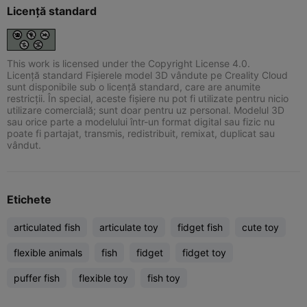
Licență standard
This work is licensed under the Copyright License 4.0.
Licență standard Fișierele model 3D vândute pe Creality Cloud
sunt disponibile sub o licență standard, care are anumite
restricții. În special, aceste fișiere nu pot fi utilizate pentru nicio
utilizare comercială; sunt doar pentru uz personal. Modelul 3D
sau orice parte a modelului într-un format digital sau fizic nu
poate fi partajat, transmis, redistribuit, remixat, duplicat sau
vândut.
Etichete
articulated fish
articulate toy
fidget fish
cute toy
flexible animals
fish
fidget
fidget toy
puffer fish
flexible toy
fish toy