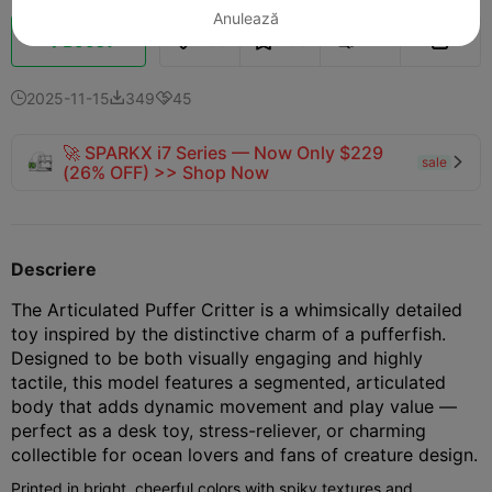
Anulează
Boost
155
163
12



2025-11-15
349
45



🚀 SPARKX i7 Series — Now Only $229
sale

(26% OFF) >> Shop Now
Descriere
The Articulated Puffer Critter is a whimsically detailed
toy inspired by the distinctive charm of a pufferfish.
Designed to be both visually engaging and highly
tactile, this model features a segmented, articulated
body that adds dynamic movement and play value —
perfect as a desk toy, stress-reliever, or charming
collectible for ocean lovers and fans of creature design.
Printed in bright, cheerful colors with spiky textures and