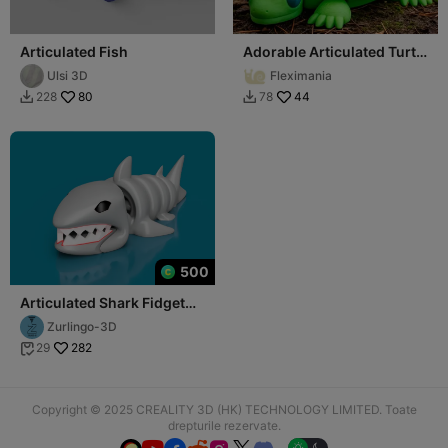
Articulated Fish
Adorable Articulated Turtle
Fidget Toy
Ulsi 3D
Fleximania
80
44
228
78


500
Articulated Shark Fidget
Toy
Zurlingo-3D
282
29

Copyright © 2025 CREALITY 3D (HK) TECHNOLOGY LIMITED. Toate
drepturile rezervate.