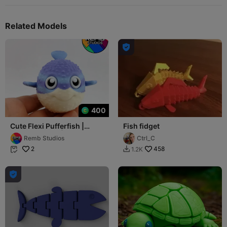
Related Models

400
Cute Flexi Pufferfish |
Fish fidget
Print-in-place | No
Remb Studios
Ctrl_C
Support
2
458
1.2K


