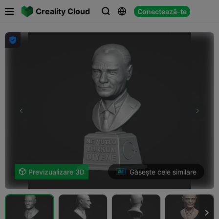

Creality Cloud
Conectează-te




Găsește cele similare

Previzualizare 3D
