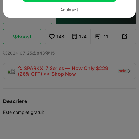
Anulează
Secționare Cloud
Deschide în Creality Cloud

Boost
148
124
11



2024-07-25
843
15



🚀 SPARKX i7 Series — Now Only $229
sale

(26% OFF) >> Shop Now
Descriere
Este complet gratuit