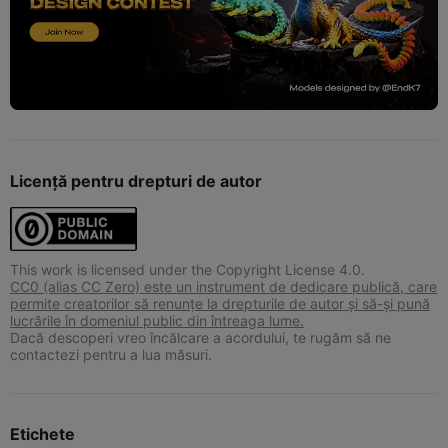
Licență pentru drepturi de autor
This work is licensed under the Copyright License 4.0.
CC0 (alias CC Zero) este un instrument de dedicare publică, care
permite creatorilor să renunțe la drepturile de autor și să-și pună
lucrările în domeniul public din întreaga lume.
Dacă descoperi vreo încălcare a acordului, te rugăm să ne
contactezi pentru a lua măsuri.
Etichete