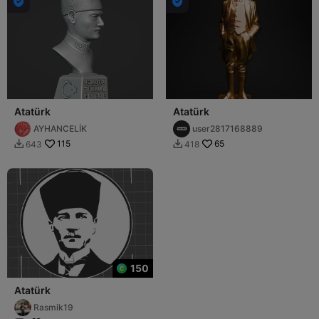


Atatürk
Atatürk
AYHANCELİK
user2817168889
115
65
643
418


150
Atatürk
Rasmik19