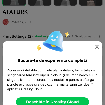
ATATURK
AYHANCELİK
Print Settings (2)
Adaugă
Art & Design
Sculptures & Artworks




Toate
K2 Plus
K2 Pro
K2
K2 SE
SPARK
Bucură-te de experiența completă
0.2mm layer, 2 walls, 15% infill
Autor
01h 26m
1 plates
56.08g



Accesează detaliile complete ale modelelor, bucură-te de
secționarea fără întreruperi în cloud și de imprimarea cu un
singur clic. Interacționează cu modelele pentru a câștiga
puncte exclusive și a debloca mai multe surprize, doar în
4.3

0.2mm layer, 3 walls, 15% infill
aplicația Creality Cloud!
01h 46m
1 plates
55.97g



Deschide în Creality Cloud