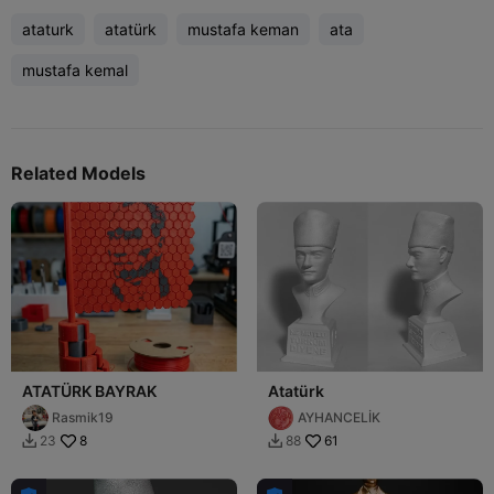
ataturk
atatürk
mustafa keman
ata
mustafa kemal
Related Models
ATATÜRK BAYRAK
Atatürk
Rasmik19
AYHANCELİK
8
61
23
88

