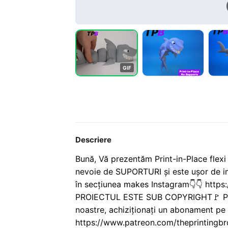
G
I
F
Descriere
Bună, Vă prezentăm Print-in-Place fle
nevoie de SUPORTURI și este ușor de i
în secțiunea makes Instagram👇👇 http
PROIECTUL ESTE SUB COPYRIGHT🚩 Pentru
noastre, achiziționați un abonament pe
https://www.patreon.com/theprintingbr