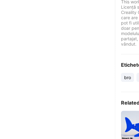
This wor
Licență 
Creality 
care are 
pot fi ut
doar pen
modelului
partajat,
vândut.
Etichet
bro
Relate