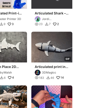
lated Print-in-
Articulated Shark –
Shark (25 Min)
Flexi Print-in-Place
ster Printer 3D
Jordi
Toy
Aranega+moreno
3

2
9
23
7


G
I
F
in Place 2D
Articulated print in
Shark
place shark fidget
byWalsh
3DMagicc
toy
4

14
6
183
46

