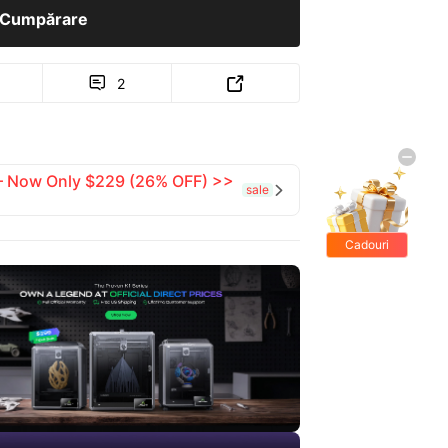
Cumpărare
2


 — Now Only $229 (26% OFF) >>
sale

Cadouri
gratis