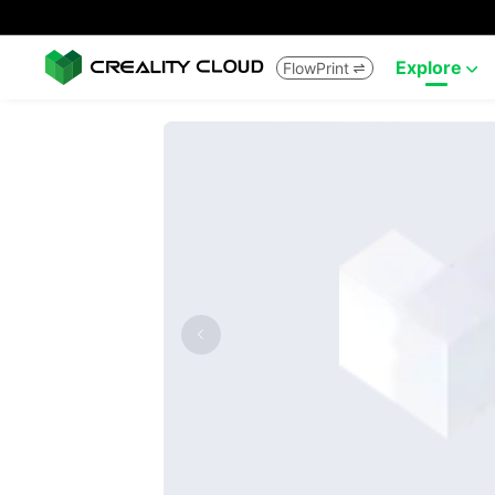
Explore
FlowPrint

