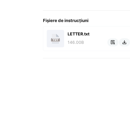
Fișiere de instrucțiuni
LETTER.txt
146.00B

