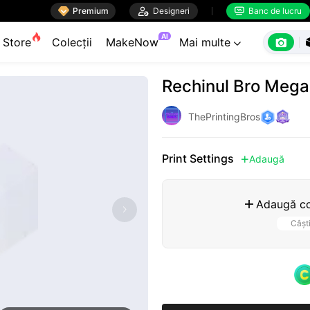

Premium

Designeri
Banc de lucru


AI

Store
Colecții
MakeNow
Mai multe

Rechinul Bro Megal
ThePrintingBros
Print Settings
Adaugă

Adaugă co

Câșt