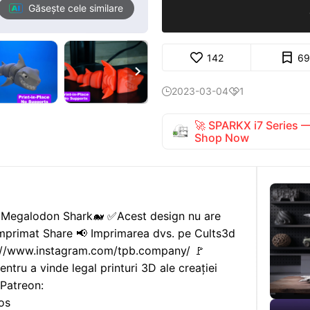
Găsește cele similare
142
69

2023-03-04
1


🚀 SPARKX i7 Series
Shop Now
xi Megalodon Shark🐋 ✅Acest design nu are
mprimat Share 📢 Imprimarea dvs. pe Cults3d
s://www.instagram.com/tpb.company/ 🚩
 a vinde legal printuri 3D ale creației
 Patreon:
os