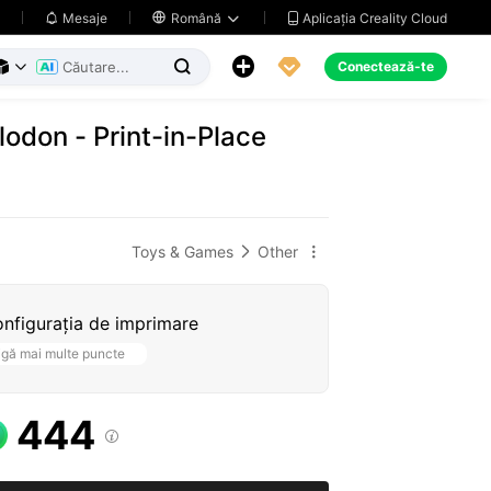
Aplicația Creality Cloud
Mesaje

Română





Conectează-te



odon - Print-in-Place
Toys & Games
Other


nfigurația de imprimare
igă mai multe puncte
444
