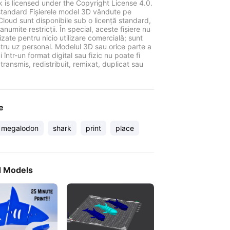
k is licensed under the Copyright License 4.0.
standard Fișierele model 3D vândute pe
Cloud sunt disponibile sub o licență standard,
anumite restricții. În special, aceste fișiere nu
ilizate pentru nicio utilizare comercială; sunt
tru uz personal. Modelul 3D sau orice parte a
 într-un format digital sau fizic nu poate fi
 transmis, redistribuit, remixat, duplicat sau
e
megalodon
shark
print
place
d Models