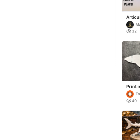
Articu
Place 
Ma

32
Print 
Flexi 
To

40