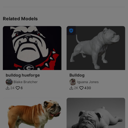
Related Models

bulldog hueforge
Bulldog
Blake Bratcher
Iguana Jones
6
430
24
2K

