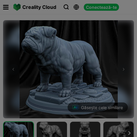

Creality Cloud
Conectează-te



Găsește cele similare
