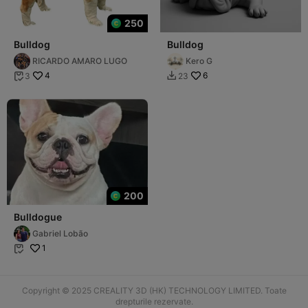
250
Bulldog
Bulldog
RICARDO AMARO LUGO
Kero G
4
6
3
23


200
Bulldogue
Gabriel Lobão
1

Copyright © 2025 CREALITY 3D (HK) TECHNOLOGY LIMITED. Toate
drepturile rezervate.