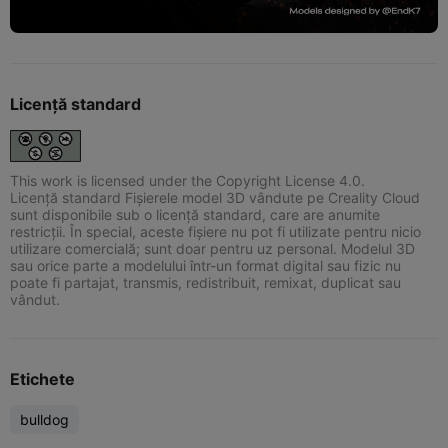
Licență standard
This work is licensed under the Copyright License 4.0.
Licență standard Fișierele model 3D vândute pe Creality Cloud
sunt disponibile sub o licență standard, care are anumite
restricții. În special, aceste fișiere nu pot fi utilizate pentru nicio
utilizare comercială; sunt doar pentru uz personal. Modelul 3D
sau orice parte a modelului într-un format digital sau fizic nu
poate fi partajat, transmis, redistribuit, remixat, duplicat sau
vândut.
Etichete
bulldog