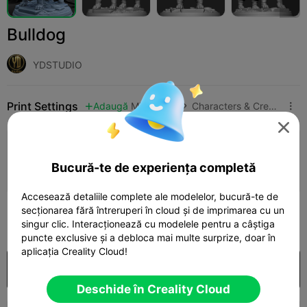
Bulldog
YDSTUDIO
Print Settings
Adaugă
Miniatures
Characters & Creatures




Adaugă configurația de imprimare

Bucură-te de experiența completă
Câștigă mai multe puncte
Accesează detaliile complete ale modelelor, bucură-te de
secționarea fără întreruperi în cloud și de imprimarea cu un
250

singur clic. Interacționează cu modelele pentru a câștiga
puncte exclusive și a debloca mai multe surprize, doar în
aplicația Creality Cloud!
Cumpărare
Deschide în Creality Cloud