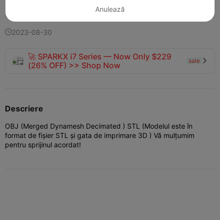
137
49
7


Anulează
2023-08-30

🚀 SPARKX i7 Series — Now Only $229
sale

(26% OFF) >> Shop Now
Descriere
OBJ (Merged Dynamesh Decimated ) STL (Modelul este în
format de fișier STL și gata de imprimare 3D ) Vă mulțumim
pentru sprijinul acordat!