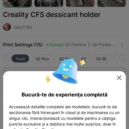
Creality CFS dessicant holder
Gary1180
Print Settings (15)
Adaugă
3D Printers
3D Printer Accessories



Toate
K2 Plus
K2 Pro
K2
K2 SE
SPARK
4.5

0.2mm layer, 3 walls, 15% infill

02h 25m
1 plates
54.80g



Bucură-te de experiența completă
Accesează detaliile complete ale modelelor, bucură-te de
K2 Plus, 0.2mm layer, 3 walls, 15% infill
secționarea fără întreruperi în cloud și de imprimarea cu un
02h 08m
1 plates
55.66g



singur clic. Interacționează cu modelele pentru a câștiga
puncte exclusive și a debloca mai multe surprize, doar în