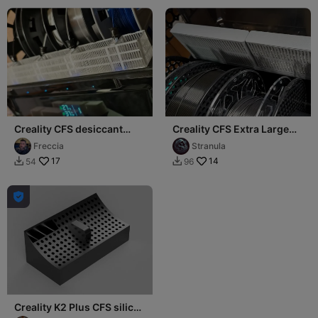
Creality CFS desiccant
Creality CFS Extra Large
Extra Tray for silicagel in
Desiccant Holder
Freccia
Stranula
front
17
14
54
96



Creality K2 Plus CFS silica