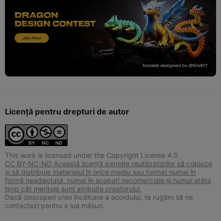
Licență pentru drepturi de autor
This work is licensed under the Copyright License 4.0.
CC BY-NC-ND Această licență permite reutilizatorilor să copieze
și să distribuie materialul în orice mediu sau format numai în
formă neadaptată, numai în scopuri necomerciale și numai atâta
timp cât meritele sunt atribuite creatorului.
Dacă descoperi vreo încălcare a acordului, te rugăm să ne
contactezi pentru a lua măsuri.