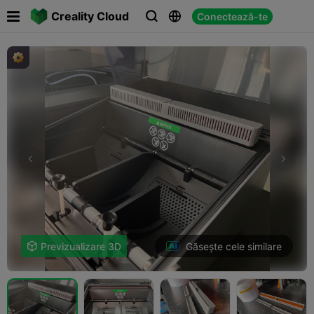

Creality Cloud
Conectează-te



Găsește cele similare

Previzualizare 3D