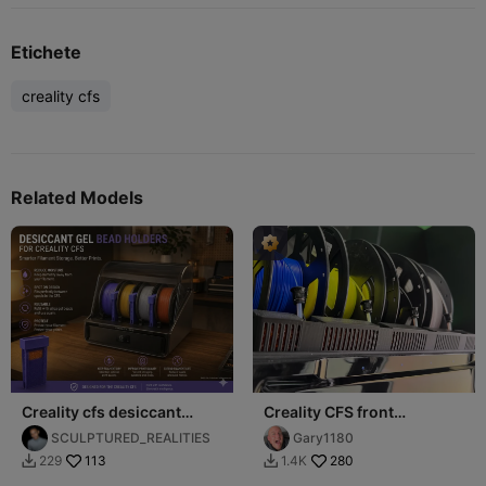
Etichete
creality cfs
Related Models
Creality cfs desiccant
Creality CFS front
holder (for filament
dessicant holder
SCULPTURED_REALITIES
Gary1180
seperation slot)
113
280
229
1.4K

