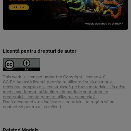
Licență pentru drepturi de autor
This work is licensed under the Copyright License 4.0.
CC BY Această licență permite reutilizatorilor să distribuie,
remixeze, adapteze și construiască pe baza materialului în orice
mediu sau format, atâta timp cât meritele sunt atribuite
creatorului. Licența permite utilizarea comercială.
Dacă descoperi vreo încălcare a acordului, te rugăm să ne
contactezi pentru a lua măsuri.
Related Models