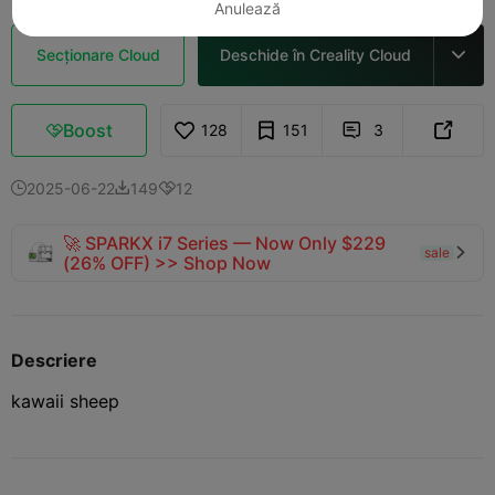
Anulează
Secționare Cloud
Deschide în Creality Cloud

Boost
128
151
3



2025-06-22
149
12



🚀 SPARKX i7 Series — Now Only $229
sale

(26% OFF) >> Shop Now
Descriere
kawaii sheep