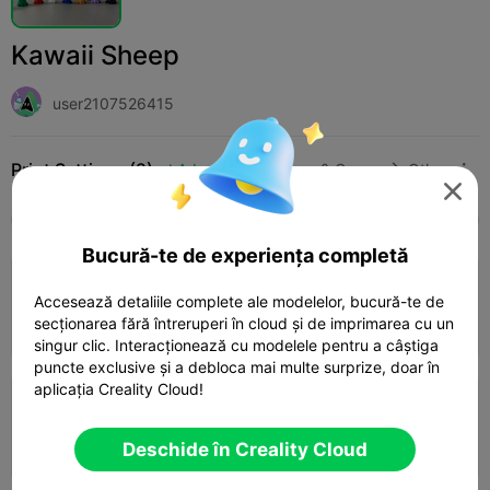
Kawaii Sheep
user2107526415
Print Settings (2)
Adaugă
Toys & Games
Other




Toate
K2 Plus
K2 Pro
K2
K2 SE
SPARK
Bucură-te de experiența completă
0.16mm layer, 2 walls, 15% infill
Accesează detaliile complete ale modelelor, bucură-te de
22m 39s
1 plates
4.90g
secționarea fără întreruperi în cloud și de imprimarea cu un



singur clic. Interacționează cu modelele pentru a câștiga
puncte exclusive și a debloca mai multe surprize, doar în
aplicația Creality Cloud!
0.2mm layer, 2 walls, 15% infill
25m 21s
1 plates
4.75g



Deschide în Creality Cloud