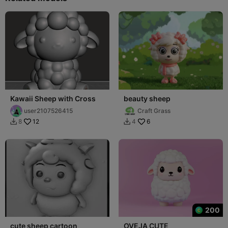
Kawaii Sheep with Cross
beauty sheep
user2107526415
Craft Grass
12
6
8
4


200
cute sheep cartoon
OVEJA CUTE