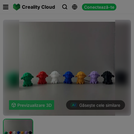

Creality Cloud
Conectează-te



Găsește cele similare

Previzualizare 3D