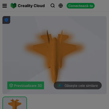

Creality Cloud
Conectează-te




Găsește cele similare

Previzualizare 3D