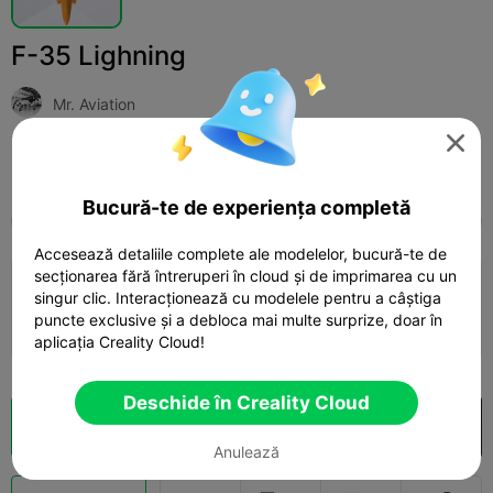
F-35 Lighning
Mr. Aviation

Print Settings (1)
Adaugă
Hobbies & DIY
Drones & Aircraft



Bucură-te de experiența completă
Toate
K2 Plus
K2 Pro
K2
K2 SE
SPARK
Accesează detaliile complete ale modelelor, bucură-te de
secționarea fără întreruperi în cloud și de imprimarea cu un
3.5

0.2mm layer, 3 walls, 15% infill
singur clic. Interacționează cu modelele pentru a câștiga
puncte exclusive și a debloca mai multe surprize, doar în
54m 56s
1 plates
9.31g



aplicația Creality Cloud!
Deschide în Creality Cloud
Secționare Cloud
Deschide în Creality Cloud

Anulează