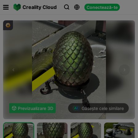

Creality Cloud
Conectează-te



Găsește cele similare

Previzualizare 3D