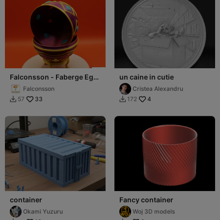
Falconsson - Faberge Egg
un caine in cutie
Jewel Box
Falconsson
Cristea Alexandru
33
4
57
172


container
Fancy container
Okami Yuzuru
Woj 3D models