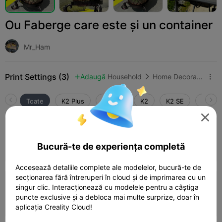
Ou Faberge care este și un container
Mr_Ham
Print Settings (3)
Adaugă
Household
Home Decorations & Ornaments



Toate
K2 Plus
K2 Pro
K2
K2 SE
SPARK

4.0

0.2mm layer, 2 walls, 15% infill
Bucură-te de experiența completă
05h 46m
1 plates
154.09g



Accesează detaliile complete ale modelelor, bucură-te de
secționarea fără întreruperi în cloud și de imprimarea cu un
0.2mm layer, 2 walls, 15% infill
singur clic. Interacționează cu modelele pentru a câștiga
puncte exclusive și a debloca mai multe surprize, doar în
05h 48m
5 plates
167.97g



aplicația Creality Cloud!