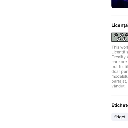
Licență
This wor
Licență 
Creality 
care are 
pot fi ut
doar pen
modelului
partajat,
vândut.
Etichet
fidget