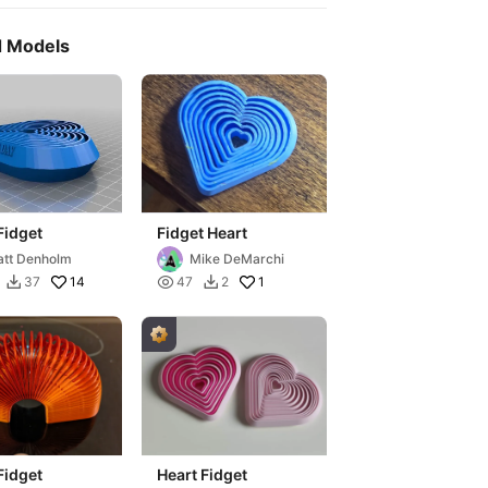
d Models
Fidget
Fidget Heart
tt Denholm
Mike DeMarchi
14

1
37
47
2


Fidget
Heart Fidget