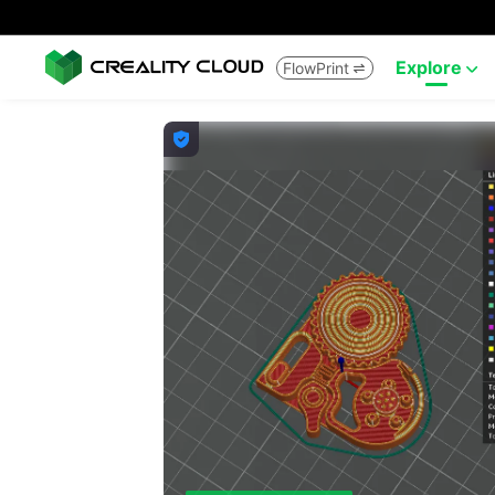
Explore
FlowPrint


