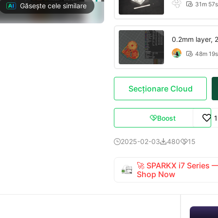
31m 57s

Găsește cele similare
0.2mm layer, 2 
48m 19s

Secționare Cloud
Boost

2025-02-03
480
15



🚀 SPARKX i7 Series
Shop Now