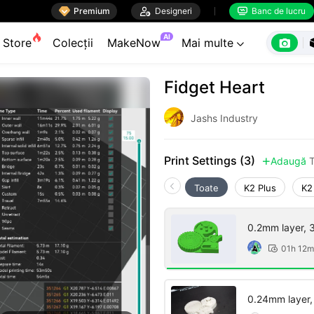

Premium

Designeri
Banc de lucru


AI

Store
Colecții
MakeNow
Mai multe

Fidget Heart
Jashs Industry
Print Settings (3)
Adaugă

Toate
K2 Plus
K2
0.2mm layer, 3 
01h 12m

0.24mm layer, 2