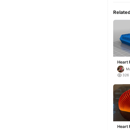
Relate
Heart 
Ma

326
Heart 