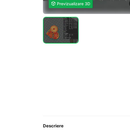

Previzualizare 3D
Descriere