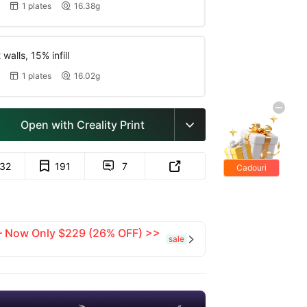
1 plates
16.38g


walls, 15% infill
1 plates
16.02g


Open with Creality Print

132
191
7


Cadouri
gratis
 — Now Only $229 (26% OFF) >>
sale
