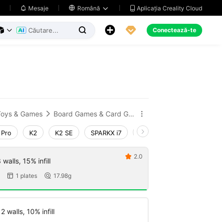
Aplicația Creality Cloud
Mesaje

Română





Conectează-te



Toys & Games
Board Games & Card Games


 Pro
K2
K2 SE
SPARKX i7
Creality Hi
Ender-3 V
2.0

walls, 15% infill
1 plates
17.98g


 walls, 10% infill