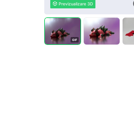

Previzualizare 3D
G
I
F