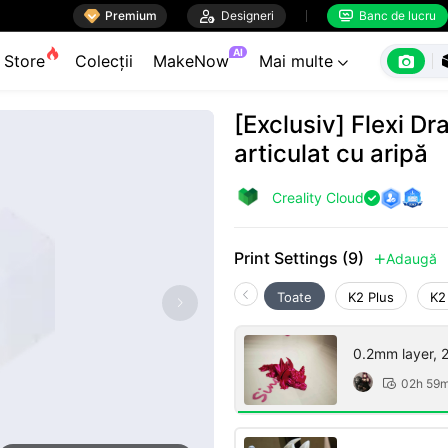

Premium

Designeri
Banc de lucru


AI

Store
Colecții
MakeNow
Mai multe

[Exclusiv] Flexi D
articulat cu aripă
Creality Cloud

Print Settings (9)
Adaugă

Toate
K2 Plus
K2
0.2mm layer, 2 
02h 59
