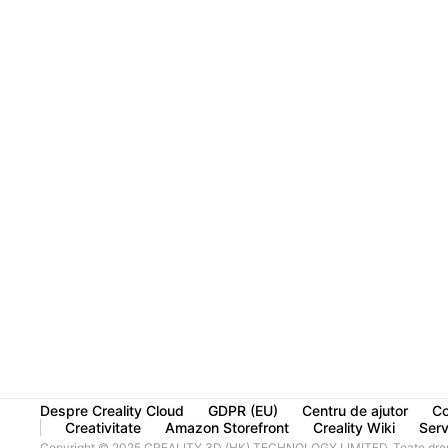
Despre Creality Cloud
GDPR (EU)
Centru de ajutor
Co
Creativitate
Amazon Storefront
Creality Wiki
Servi
Copyright © 2025 CREALITY 3D (HK) TECHNOLOGY LIMITED. Toate drept