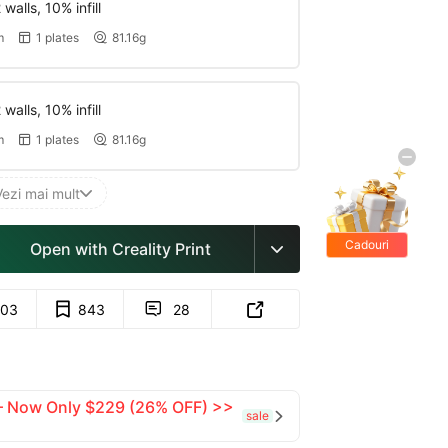
walls, 10% infill
m
1 plates
81.16g


walls, 10% infill
m
1 plates
81.16g


Vezi mai mult

Cadouri
Open with Creality Print

gratis
03
843
28


 — Now Only $229 (26% OFF) >>
sale
