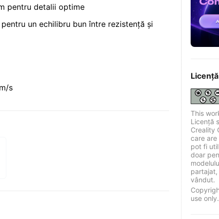
mm pentru detalii optime
entru un echilibru bun între rezistență și
Licență
mm/s
This wor
Licență 
Creality 
care are 
pot fi ut
doar pen
modelului
partajat,
vândut.
Copyrigh
use only.