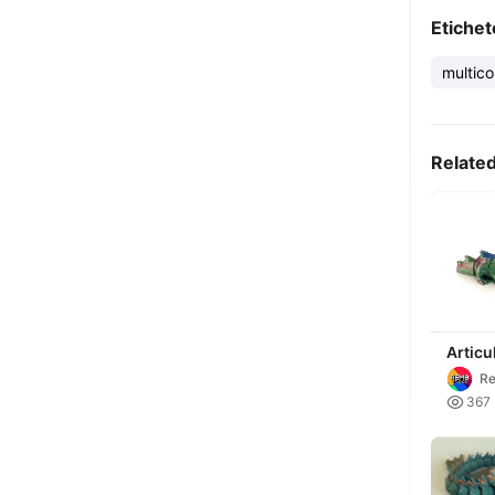
Etichet
multic
Relate
Articu
Dragon
Re
Drago

367