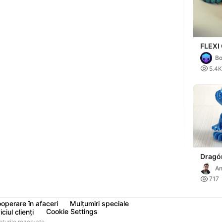
FLEXI
ACUAT
Bo
DRAG

5.4K
ARTIC
Dragón
An
ro

717
operare în afaceri
Mulțumiri speciale
Cookie Settings
ciul clienți
urile rezervate.