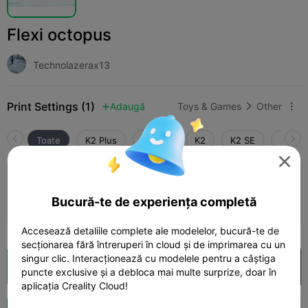
Flexi octopus
Technolazerax13
Print Settings (1)
Adaugă
Toys & Games
Other



Toate
K2 Plus
K2 Pro
K2
K2 SE
SPARK

5.0

0.2mm layer, 2 walls, 15% infill
Bucură-te de experiența completă
01h 14m
1 plates
14.24g



Accesează detaliile complete ale modelelor, bucură-te de
secționarea fără întreruperi în cloud și de imprimarea cu un
singur clic. Interacționează cu modelele pentru a câștiga
Secționare Cloud
Deschide în Creality Cloud

puncte exclusive și a debloca mai multe surprize, doar în
aplicația Creality Cloud!