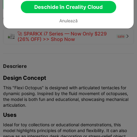
Boost
121
142
15



Deschide în Creality Cloud
2025-10-16
538
13



Anulează
🚀 SPARKX i7 Series — Now Only $229
sale

(26% OFF) >> Shop Now
Descriere
Design Concept
This "Flexi Octopus" is designed with articulated tentacles for
dynamic posing. Inspired by the fluid movement of octopuses,
the model is both fun and educational, showcasing mechanical
articulation.
Uses
Ideal for toy collections or educational demonstrations, this
model highlights principles of motion and flexibility. It can also
serve as an interesting desk decoration or stress-relief object.