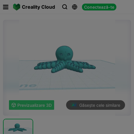

Creality Cloud
Conectează-te



Găsește cele similare

Previzualizare 3D