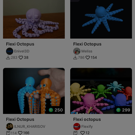
Flexi Octopus
Flexi Octopus
Enivel3D
Meliss
38
154
283
786


250
299
Flexi Octopus
Flexi octopus
ILNUR_KHARISOV
Flexify
166
12
114

