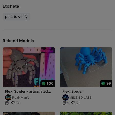
Etichete
print to verify
Related Models
100
99
Flexi Spider - articulated
Flexi Spider
flexi realistic spider
Flexi-Mania
MELS 3D LABS
24
80
60

