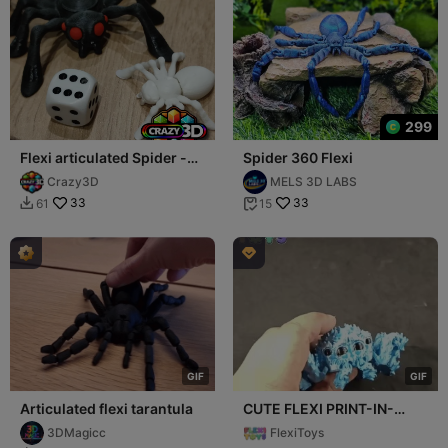
299
Flexi articulated Spider -
Spider 360 Flexi
Mini 44mm possible !!!
Crazy3D
MELS 3D LABS
33
33
61
15



G
I
F
G
I
F
Articulated flexi tarantula
CUTE FLEXI PRINT-IN-
PLACE SPIDER
3DMagicc
FlexiToys