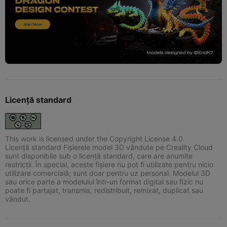
Licență standard
This work is licensed under the Copyright License 4.0.
Licență standard Fișierele model 3D vândute pe Creality Cloud
sunt disponibile sub o licență standard, care are anumite
restricții. În special, aceste fișiere nu pot fi utilizate pentru nicio
utilizare comercială; sunt doar pentru uz personal. Modelul 3D
sau orice parte a modelului într-un format digital sau fizic nu
poate fi partajat, transmis, redistribuit, remixat, duplicat sau
vândut.