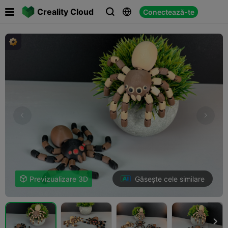

Creality Cloud
Conectează-te



Găsește cele similare

Previzualizare 3D
