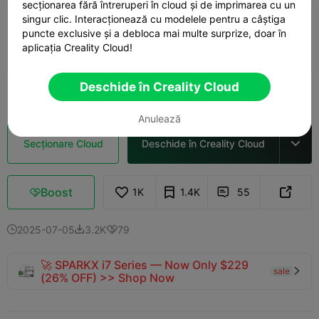
secționarea fără întreruperi în cloud și de imprimarea cu un
4.5

singur clic. Interacționează cu modelele pentru a câștiga
0.2mm layer, 3 walls, 15% infill
puncte exclusive și a debloca mai multe surprize, doar în
aplicația Creality Cloud!
04h 08m
1 plates
83.91g



Deschide în Creality Cloud
Vezi mai mult

Anulează
Secționare Cloud
Deschide în Creality Cloud

Boost
1K
1.4K
55



2025-07-05
3.2K
79



🚀 SPARKX i7 Series — Now Only $229
sale

(26% OFF) >> Shop Now