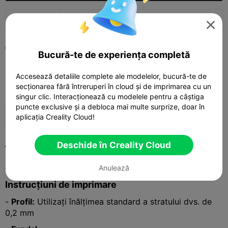
654
385
18



2022-12-09
5


Bucură-te de experiența completă
Accesează detaliile complete ale modelelor, bucură-te de
secționarea fără întreruperi în cloud și de imprimarea cu un
Descriere
singur clic. Interacționează cu modelele pentru a câștiga
puncte exclusive și a debloca mai multe surprize, doar în
S-ar putea să vă placă și:
aplicația Creality Cloud!
Speed & RPM Key Holder
Hanger
🚗 Transformă-ți pereții într-un tablou de bord! O
Deschide în Creality Cloud
modalitate funcțională și distractivă de a-ți depozita
cheile în timp ce îți etalezi dragostea pentru motoare.
Anulează
Instrucțiuni de imprimare
-
Profil:
Utilizați înălțimea standard a stratului dvs. de
0,2 mm