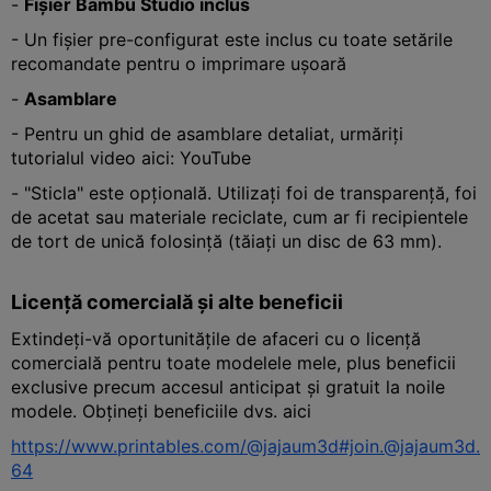
-
Fișier Bambu Studio inclus
- Un fișier pre-configurat este inclus cu toate setările
recomandate pentru o imprimare ușoară
-
Asamblare
- Pentru un ghid de asamblare detaliat, urmăriți
tutorialul video aici: YouTube
- "Sticla" este opțională. Utilizați foi de transparență, foi
de acetat sau materiale reciclate, cum ar fi recipientele
de tort de unică folosință (tăiați un disc de 63 mm).
Licență comercială și alte beneficii
Extindeți-vă oportunitățile de afaceri cu o licență
comercială pentru toate modelele mele, plus beneficii
exclusive precum accesul anticipat și gratuit la noile
modele. Obțineți beneficiile dvs. aici
https://www.printables.com/@jajaum3d#join.@jajaum3d.
64