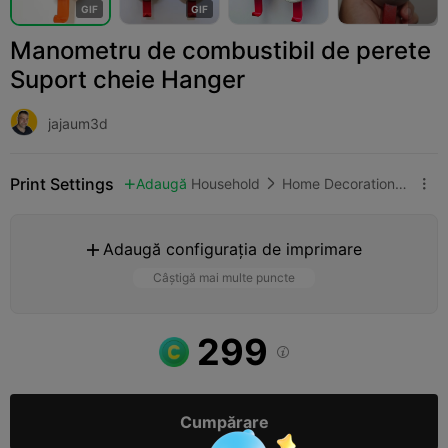
G
I
F
G
I
F
Manometru de combustibil de perete
Suport cheie Hanger
jajaum3d
Print Settings
Adaugă
Household
Home Decorations & Ornaments



Adaugă configurația de imprimare

Câștigă mai multe puncte
299

Cumpărare