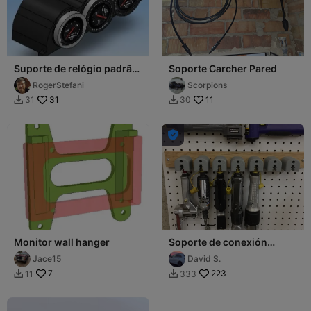
Suporte de relógio padrão
Soporte Carcher Pared
- Pressure gauge watch
RogerStefani
Scorpions
holder
31
11
31
30



Monitor wall hanger
Soporte de conexión
rápida para herramientas
Jace15
David S.
neumáticas
7
223
11
333

