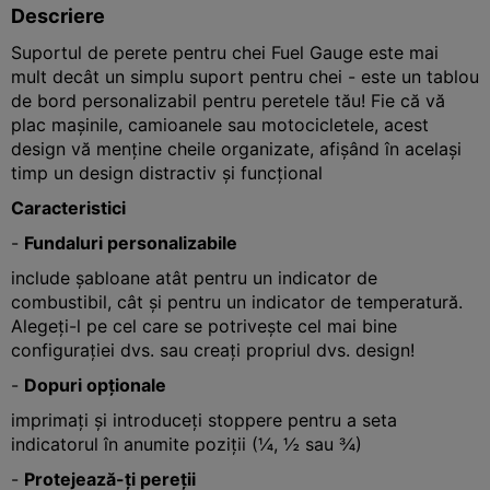
Descriere
Suportul de perete pentru chei Fuel Gauge este mai
mult decât un simplu suport pentru chei - este un tablou
de bord personalizabil pentru peretele tău! Fie că vă
plac mașinile, camioanele sau motocicletele, acest
design vă menține cheile organizate, afișând în același
timp un design distractiv și funcțional
Caracteristici
-
Fundaluri personalizabile
include șabloane atât pentru un indicator de
combustibil, cât și pentru un indicator de temperatură.
Alegeți-l pe cel care se potrivește cel mai bine
configurației dvs. sau creați propriul dvs. design!
-
Dopuri opționale
imprimați și introduceți stoppere pentru a seta
indicatorul în anumite poziții (¼, ½ sau ¾)
-
Protejează-ți pereții