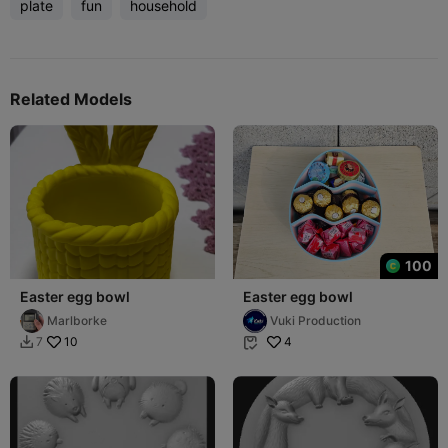
plate
fun
household
Related Models
100
Easter egg bowl
Easter egg bowl
Marlborke
Vuki Production
10
4
7

