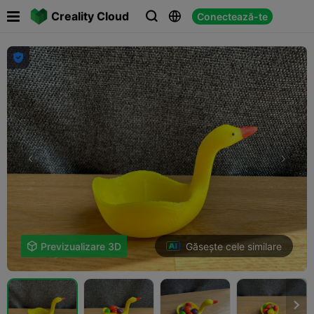

Creality Cloud
Conectează-te




Găsește cele similare

Previzualizare 3D
