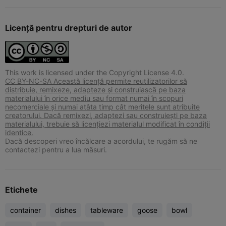
Licență pentru drepturi de autor
This work is licensed under the Copyright License 4.0.
CC BY-NC-SA Această licență permite reutilizatorilor să
distribuie, remixeze, adapteze și construiască pe baza
materialului în orice mediu sau format numai în scopuri
necomerciale și numai atâta timp cât meritele sunt atribuite
creatorului. Dacă remixezi, adaptezi sau construiești pe baza
materialului, trebuie să licențiezi materialul modificat în condiții
identice.
Dacă descoperi vreo încălcare a acordului, te rugăm să ne
contactezi pentru a lua măsuri.
Etichete
container
dishes
tableware
goose
bowl