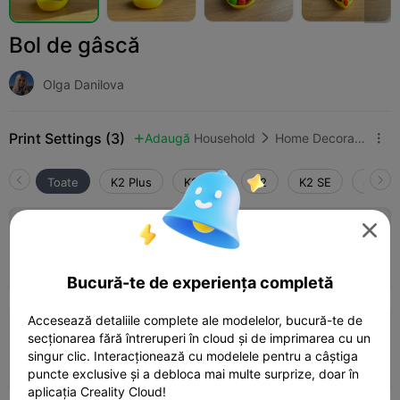
Bol de gâscă
Olga Danilova
Print Settings (3)
Adaugă
Household
Home Decorations & Ornaments



Toate
K2 Plus
K2 Pro
K2
K2 SE
SPARK
4.0


0.2mm layer, 2 walls, 15% infill
01h 40m
1 plates
33.31g



Bucură-te de experiența completă
Accesează detaliile complete ale modelelor, bucură-te de
0.2mm layer, 2 walls, 10 infill
secționarea fără întreruperi în cloud și de imprimarea cu un
singur clic. Interacționează cu modelele pentru a câștiga
01h 12m
1 plates
30.53g



puncte exclusive și a debloca mai multe surprize, doar în
aplicația Creality Cloud!