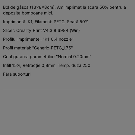
Bol de gâscă (13x8x8cm). Am imprimat la scara 50% pentru a
depozita bomboane mici.
Imprimantă: K1, Filament: PETG, Scară 50%
Slicer: Creality_Print V4.3.8.6984 (Win)
Profilul imprimantei: "K1_0.4 nozzle"
Profil material: "Generic-PETG_1.75"
Configurarea parametrilor: "Normal 0.20mm"
Infill 15%, Retracție 0,8mm, Temp. duză 250
Fără suporturi