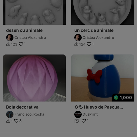
desen cu animale
un cerc de animale
Cristea Alexandru
Cristea Alexandru
1
1
123
124


1,000
Bola decorativa
🥚🦆 Huevo de Pascua
Donald
Francisco_Rocha
DusPrint
3
1
1

