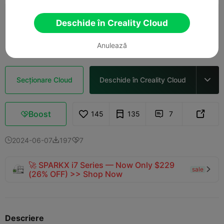
0.2mm layer, 2 walls, 15% infill
Deschide în Creality Cloud
01h 27m
1 plates
32.73g



Anulează
Secționare Cloud
Deschide în Creality Cloud

Boost
145
135
7



2024-06-07
197
7



🚀 SPARKX i7 Series — Now Only $229
sale

(26% OFF) >> Shop Now
Descriere