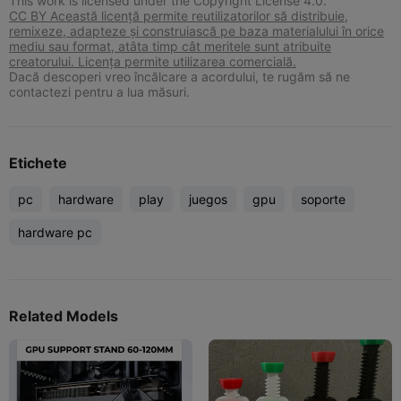
This work is licensed under the Copyright License 4.0.
CC BY Această licență permite reutilizatorilor să distribuie,
remixeze, adapteze și construiască pe baza materialului în orice
mediu sau format, atâta timp cât meritele sunt atribuite
creatorului. Licența permite utilizarea comercială.
Dacă descoperi vreo încălcare a acordului, te rugăm să ne
contactezi pentru a lua măsuri.
Etichete
pc
hardware
play
juegos
gpu
soporte
hardware pc
Related Models