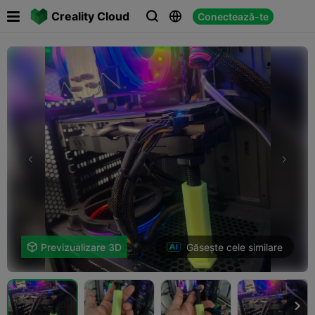

Creality Cloud
Conectează-te



Găsește cele similare

Previzualizare 3D
