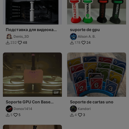
Подставка для видеокарт
suporte de gpu
(GPU) с регулировкой
Denis_3D
Ailson A. B.
высоты 60-120
48
24
232
178


G
I
F
Soporte GPU Con Base
Soporte de cartas uno
Iluminada
Donox1414
Kandori
5
3
5
4

