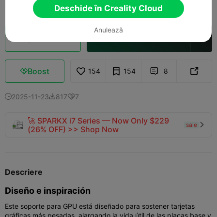
Deschide în Creality Cloud
Anulează
Secționare Cloud
Deschide în Creality Cloud

Boost
154
154
8



2025-11-23
817
7



🚀 SPARKX i7 Series — Now Only $229
sale

(26% OFF) >> Shop Now
Descriere
Diseño e inspiración
Este soporte para GPU está diseñado para sostener tarjetas
gráficas más pesadas, alargando la vida útil de las placas base y