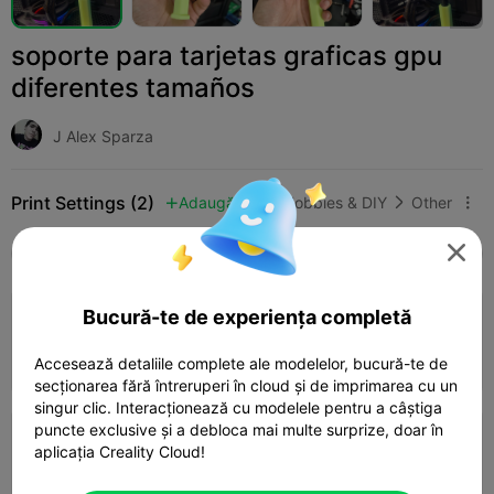
soporte para tarjetas graficas gpu
diferentes tamaños
J Alex Sparza
Print Settings (2)
Adaugă
Hobbies & DIY
Other




Toate
K2 Plus
K2 Pro
K2
K2 SE
SPARK
Bucură-te de experiența completă
0.2mm layer, 3 walls, 15% infill
Autor
02h 39m
1 plates
43.20g



Accesează detaliile complete ale modelelor, bucură-te de
secționarea fără întreruperi în cloud și de imprimarea cu un
singur clic. Interacționează cu modelele pentru a câștiga
puncte exclusive și a debloca mai multe surprize, doar în
0.2mm layer, 2 walls, 15% infill
aplicația Creality Cloud!
01h 37m
1 plates
30.93g


