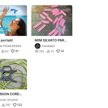
portatil
MINI SILVATO PARA
CAMPING O
ser1424439364
Ironside2
SENDERISMO
31

14
60
282
42


NSION CORD
Y
rren 3d print
122
287
