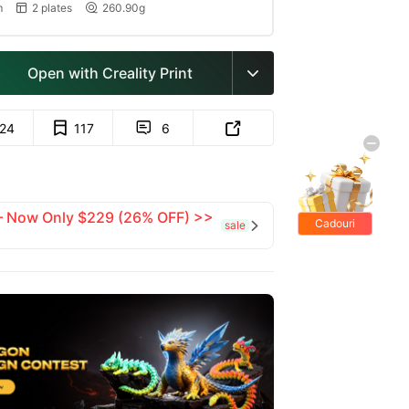
m
2 plates
260.90g


Open with Creality Print

124
117
6


 — Now Only $229 (26% OFF) >>
Cadouri
sale

gratis