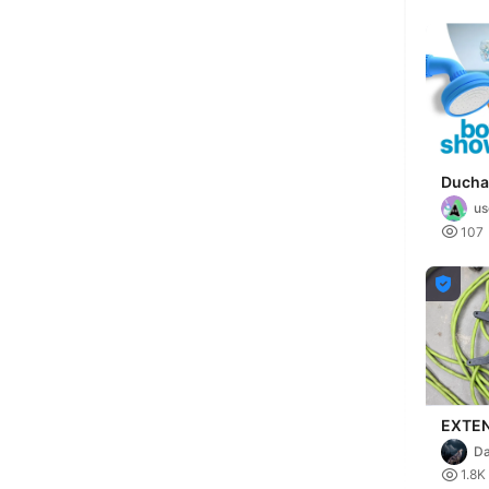
Ducha 
u

107

EXTE
CADD
Da

1.8K