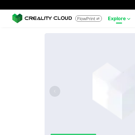
Explore
FlowPrint

