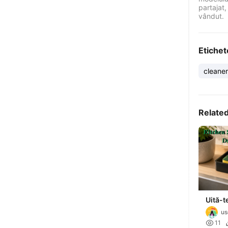
partajat,
vândut.
Etichet
cleaner
Relate
Uită-t
suport
u
tare p

11
făcut