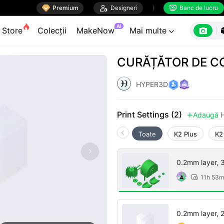

Premium

Designeri
Banc de lucru


AI

Store
Colecții
MakeNow
Mai multe

CURĂȚĂTOR DE C
HYPER3D
Print Settings (2)
Adaugă

Toate
K2 Plus
K2
0.2mm layer, 3 
11h 53m

0.2mm layer, 2 