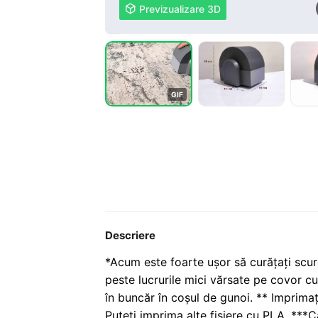

Previzualizare 3D
G
I
F
Descriere
*Acum este foarte ușor să curățați scur
peste lucrurile mici vărsate pe covor cu
în buncăr în coșul de gunoi. ** Imprimați
Puteți imprima alte fișiere cu PLA. ***Câ