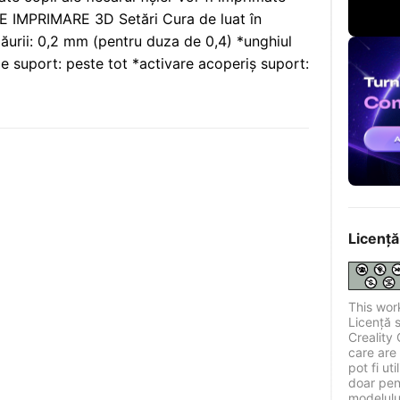
 DE IMPRIMARE 3D Setări Cura de luat în
ăurii: 0,2 mm (pentru duza de 0,4) *unghiul
de suport: peste tot *activare acoperiș suport:
Licență
This wor
Licență 
Creality 
care are 
pot fi ut
doar pen
modelului