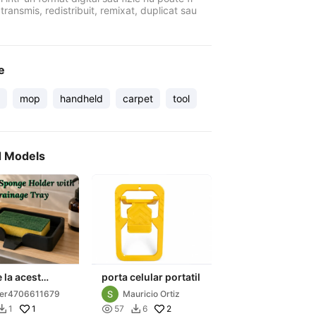
 transmis, redistribuit, remixat, duplicat sau
e
mop
handheld
carpet
tool
d Models
e la acest
porta celular portatil
 de burete
ser4706611679
Mauricio Ortiz
e care l-am
1

2
1
57
6

