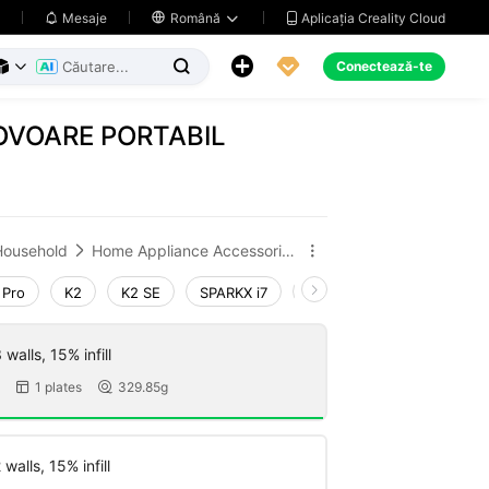
Aplicația Creality Cloud
Mesaje

Română





Conectează-te



OVOARE PORTABIL
Household
Home Appliance Accessories


 Pro
K2
K2 SE
SPARKX i7
Creality Hi
Ender-3 V
walls, 15% infill
1 plates
329.85g


walls, 15% infill