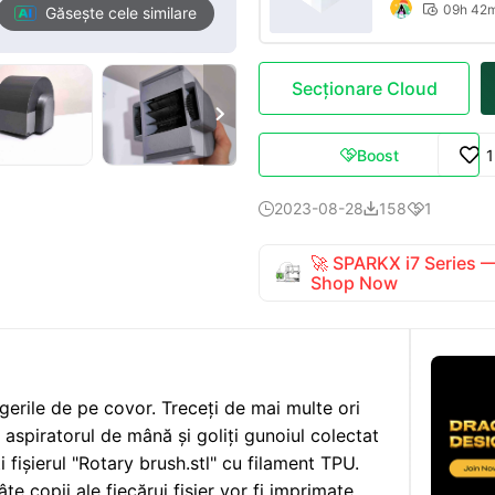
09h 42

Găsește cele similare
Secționare Cloud

Boost

2023-08-28
158
1



🚀 SPARKX i7 Series
Shop Now
gerile de pe covor. Treceți de mai multe ori
 aspiratorul de mână și goliți gunoiul colectat
 fișierul "Rotary brush.stl" cu filament TPU.
te copii ale fiecărui fișier vor fi imprimate