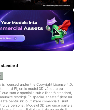
 standard
k is licensed under the Copyright License 4.0.
standard Fișierele model 3D vândute pe
Cloud sunt disponibile sub o licență standard,
anumite restricții. În special, aceste fișiere nu
ilizate pentru nicio utilizare comercială; sunt
tru uz personal. Modelul 3D sau orice parte a
 într-un format digital sau fizic nu poate fi