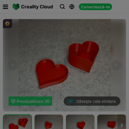

Creality Cloud
Conectează-te



Găsește cele similare

Previzualizare 3D
