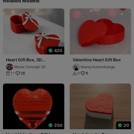
Related Models
420
Heart Gift Box, 3D
Valentine Heart Gift Box
Valentine’s Day Gift-
Woow Concept 3D
Manoj Kohombange
Jewelry Box
28
8
11
8


250
20