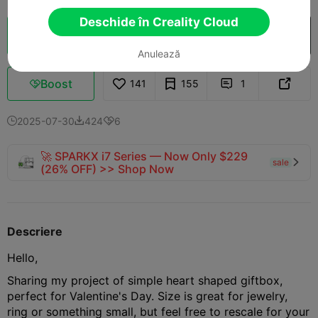
Deschide în Creality Cloud
Secționare Cloud
Deschide în Creality Cloud

Anulează
Boost
141
155
1



2025-07-30
424
6



🚀 SPARKX i7 Series — Now Only $229
sale

(26% OFF) >> Shop Now
Descriere
Hello,
Sharing my project of simple heart shaped giftbox,
perfect for Valentine's Day. Size is great for jewelry,
ring or something small, but feel free to rescale for your