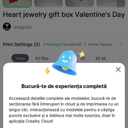
Heart jewelry gift box Valentine's Day
design3d
Print Settings (2)
Adaugă
Household
Home Appliance Accessories



Toate
K2 Plus
K2 Pro
K2
K2 SE
SPARK

0.2mm layer, 2 walls, 15% infill
Autor
50m 29s
1 plates
20.66g



Bucură-te de experiența completă
Accesează detaliile complete ale modelelor, bucură-te de
5.0

secționarea fără întreruperi în cloud și de imprimarea cu un
0.2mm layer, 2 walls, 15% infill
singur clic. Interacționează cu modelele pentru a câștiga
puncte exclusive și a debloca mai multe surprize, doar în
44m 35s
1 plates
20.41g



aplicația Creality Cloud!