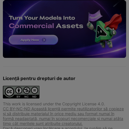
Licență pentru drepturi de autor
This work is licensed under the Copyright License 4.0.
CC BY-NC-ND Această licență permite reutilizatorilor să copieze
și să distribuie materialul în orice mediu sau format numai în
formă neadaptată, numai în scopuri necomerciale și numai atâta
timp cât meritele sunt atribuite creatorului.
Dacă descoperi vreo încălcare a acordului, te rugăm să ne