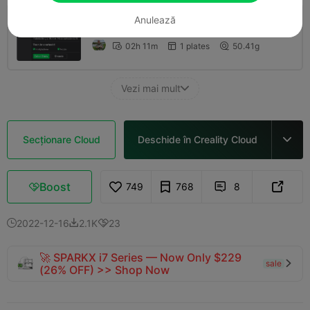
Anulează
0.2mm layer, 2 walls, 15% infill
02h 11m
1 plates
50.41g



Vezi mai mult

Secționare Cloud
Deschide în Creality Cloud

Boost
749
768
8



2022-12-16
2.1K
23



🚀 SPARKX i7 Series — Now Only $229
sale

(26% OFF) >> Shop Now