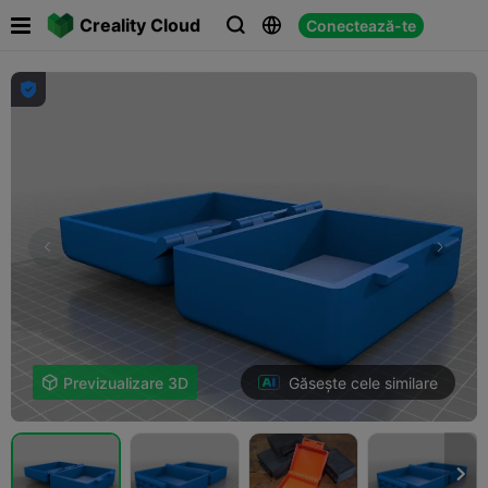

Creality Cloud
Conectează-te




Găsește cele similare

Previzualizare 3D
