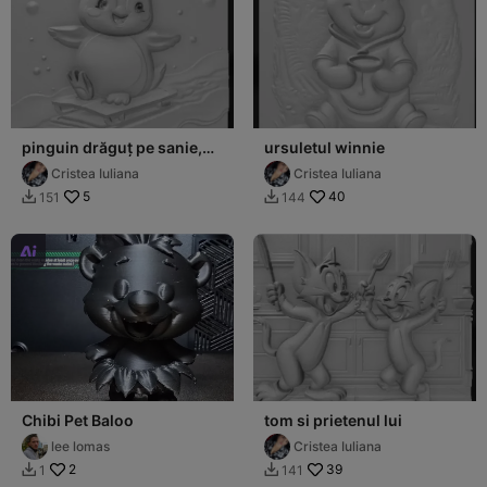
pinguin drăguț pe sanie,
ursuletul winnie
culori strălucitoare
Cristea Iuliana
Cristea Iuliana
5
40
151
144



Chibi Pet Baloo
tom si prietenul lui
lee lomas
Cristea Iuliana
2
39
1
141

