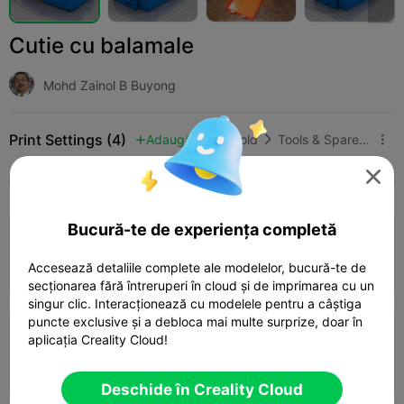
Cutie cu balamale
Mohd Zainol B Buyong
Print Settings (4)
Adaugă
Household
Tools & Spare Parts




Toate
K2 Plus
K2 Pro
K2
K2 SE
SPARK
3.5
Bucură-te de experiența completă

0.2mm layer, 3 walls, 15% infill
04h 23m
1 plates
178.38g



Accesează detaliile complete ale modelelor, bucură-te de
secționarea fără întreruperi în cloud și de imprimarea cu un
singur clic. Interacționează cu modelele pentru a câștiga
puncte exclusive și a debloca mai multe surprize, doar în
3.0

0.2mm layer, 2 walls, 10% infill
aplicația Creality Cloud!
01h 38m
1 plates
52.02g



Deschide în Creality Cloud