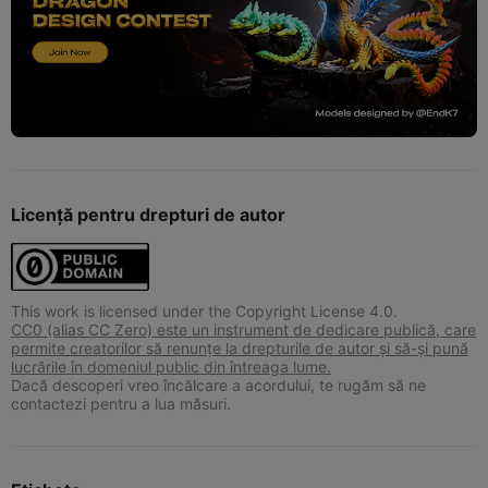
Licență pentru drepturi de autor
This work is licensed under the Copyright License 4.0.
CC0 (alias CC Zero) este un instrument de dedicare publică, care
permite creatorilor să renunțe la drepturile de autor și să-și pună
lucrările în domeniul public din întreaga lume.
Dacă descoperi vreo încălcare a acordului, te rugăm să ne
contactezi pentru a lua măsuri.