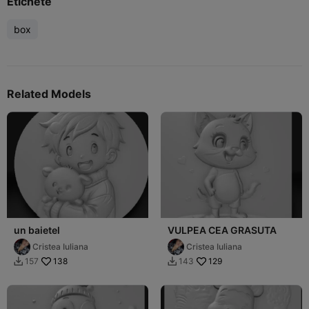
Etichete
box
Related Models
un baietel
VULPEA CEA GRASUTA
Cristea Iuliana
Cristea Iuliana
138
129
157
143

