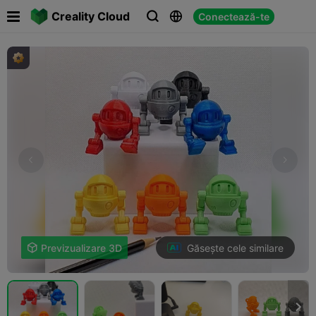

Creality Cloud
Conectează-te



Găsește cele similare

Previzualizare 3D
