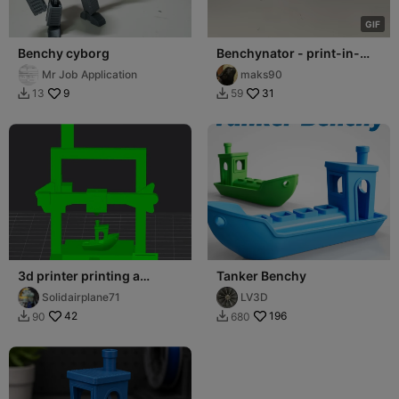
G
I
F
Benchy cyborg
Benchynator - print-in-
place, transformer robot.
Mr Job Application
maks90
9
31
13
59


3d printer printing a
Tanker Benchy
benchy
Solidairplane71
LV3D
42
196
90
680

