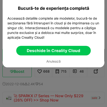
Bucură-te de experiența completă
0.2mm layer, 3 walls, 15% infill, Painted
Accesează detaliile complete ale modelelor, bucură-te de
seam
40m 32s
1 plates
10.93g
secționarea fără întreruperi în cloud și de imprimarea cu un



singur clic. Interacționează cu modelele pentru a câștiga
puncte exclusive și a debloca mai multe surprize, doar în
aplicația Creality Cloud!
Vezi mai mult

Deschide în Creality Cloud
Secționare Cloud
Deschide în Creality Cloud

Anulează
Boost
668
715
46



2022-12-08
2.4K
54



🚀 SPARKX i7 Series — Now Only $229
sale

(26% OFF) >> Shop Now