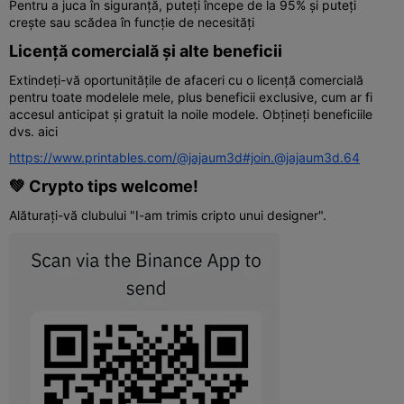
Pentru a juca în siguranță, puteți începe de la 95% și puteți
crește sau scădea în funcție de necesități
Licență comercială și alte beneficii
Extindeți-vă oportunitățile de afaceri cu o licență comercială
pentru toate modelele mele, plus beneficii exclusive, cum ar fi
accesul anticipat și gratuit la noile modele. Obțineți beneficiile
dvs. aici
https://www.printables.com/@jajaum3d#join.@jajaum3d.64
💚 Crypto tips welcome!
Alăturați-vă clubului "I-am trimis cripto unui designer".