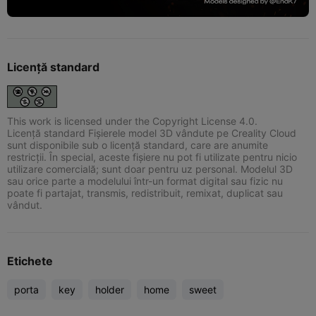
Licență standard
This work is licensed under the Copyright License 4.0.
Licență standard Fișierele model 3D vândute pe Creality Cloud
sunt disponibile sub o licență standard, care are anumite
restricții. În special, aceste fișiere nu pot fi utilizate pentru nicio
utilizare comercială; sunt doar pentru uz personal. Modelul 3D
sau orice parte a modelului într-un format digital sau fizic nu
poate fi partajat, transmis, redistribuit, remixat, duplicat sau
vândut.
Etichete
porta
key
holder
home
sweet