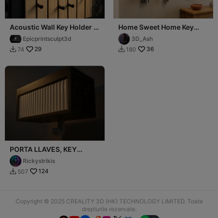
Acoustic Wall Key Holder –
Home Sweet Home Key
“Home Sweet Home”
Holder - Wall Mounted Key
Epicprintsculpt3d
3D_Ash
Rack 240mm
29
36
74
180


PORTA LLAVES, KEY
HOLDER, CAR´S
Rickystrikis
124
507

Copyright © 2025 CREALITY 3D (HK) TECHNOLOGY LIMITED. Toate
drepturile rezervate.