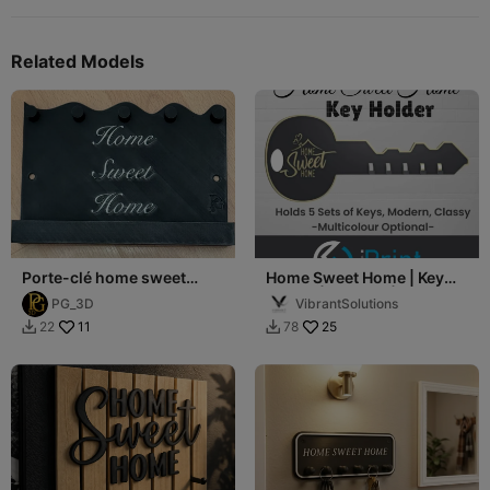
Related Models
Porte-clé home sweet
Home Sweet Home | Key
home
Holder | Modern | 5 Sets of
PG_3D
VibrantSolutions
Keys
11
25
22
78

