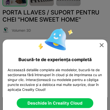
PORTA LLAVES / SUPORT PENTRU
CHEI "HOME SWEET HOME"
Volumen 3D
Print Settings
Adaugă
Household
Home Decorations & Ornaments




Bucură-te de experiența completă
Adaugă configurația de imprimare

Câștigă mai multe puncte
Accesează detaliile complete ale modelelor, bucură-te de
secționarea fără întreruperi în cloud și de imprimarea cu un
singur clic. Interacționează cu modelele pentru a câștiga
250
puncte exclusive și a debloca mai multe surprize, doar în

aplicația Creality Cloud!
Deschide în Creality Cloud
Cumpărare