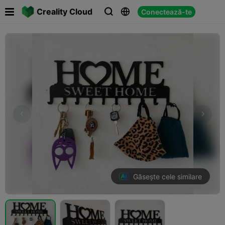

Creality Cloud
Conectează-te



Găsește cele similare