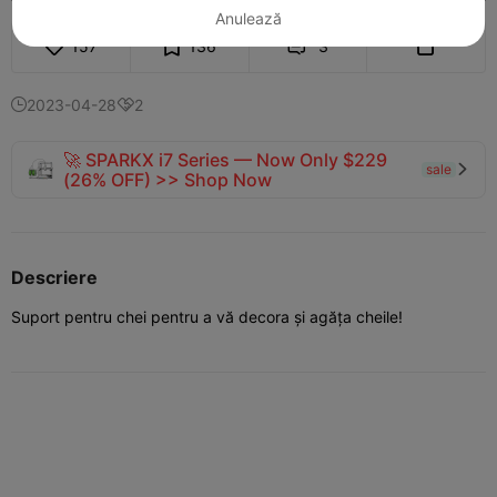
Anulează
157
136
3


2023-04-28
2


🚀 SPARKX i7 Series — Now Only $229
sale

(26% OFF) >> Shop Now
Descriere
Suport pentru chei pentru a vă decora și agăța cheile!