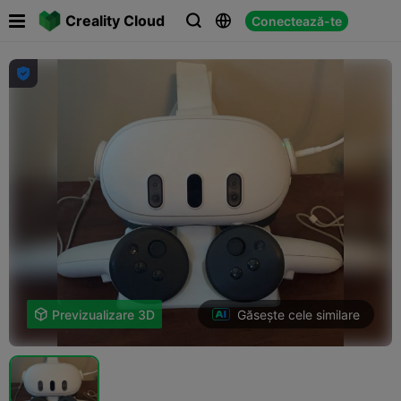

Creality Cloud
Conectează-te




Găsește cele similare

Previzualizare 3D