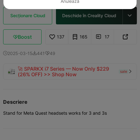
Anulează
Secționare Cloud
Deschide în Creality Cloud

Boost
137
165
17



2025-03-15
441
49



🚀 SPARKX i7 Series — Now Only $229
sale

(26% OFF) >> Shop Now
Descriere
Stand for Meta Quest headsets works for 3 and 3s