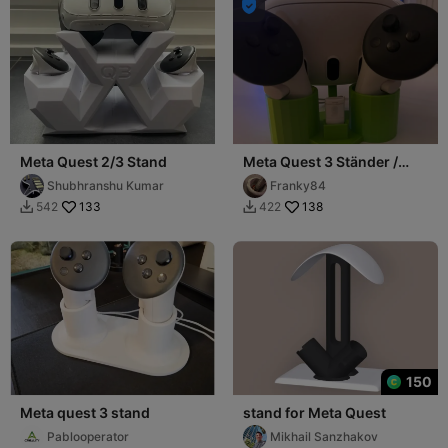

Meta Quest 2/3 Stand
Meta Quest 3 Ständer /
Meta Quest 3 Stand
Shubhranshu Kumar
Franky84
133
138
542
422


150
Meta quest 3 stand
stand for Meta Quest
Pablooperator
Mikhail Sanzhakov