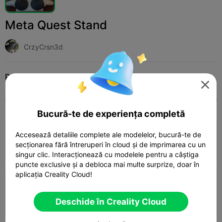
Meta Quest Stand
CrzyCrsn3d
Print Settings (2)
Adaugă
Hobbies & DIY
Sound & Audio Equipment




Toate
K2 Plus
K2 Pro
K2
K2 SE
SPARK
Bucură-te de experiența completă
0.2mm layer, 2 walls, 15% infill
Accesează detaliile complete ale modelelor, bucură-te de
secționarea fără întreruperi în cloud și de imprimarea cu un
02h 22m
1 plates
81.94g



singur clic. Interacționează cu modelele pentru a câștiga
puncte exclusive și a debloca mai multe surprize, doar în
aplicația Creality Cloud!
0.2mm layer, 2 walls, 15% infill
Deschide în Creality Cloud
02h 10m
1 plates
81.84g


