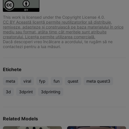
This work is licensed under the Copyright License 4.0.
CC BY Această licență permite reutilizatorilor să distribuie,
remixeze, adapteze și construiască pe baza materialului în orice
mediu sau format, atâta timp cât meritele sunt atribuite
creatorului. Licența permite utilizarea comercială.
Dacă descoperi vreo încălcare a acordului, te rugăm să ne
contactezi pentru a lua măsuri.
Etichete
meta
viral
fyp
fun
quest
meta quest3
3d
3dprint
3dprinting
Related Models