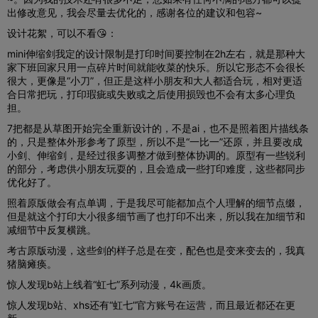
出修改意见，我会尽量去优化的，感谢各位的建议和包容~
设计花絮，可以不看😘：
mini伸缩剑我定的设计限制是打印时间要控制在2h左右，就是那种大
家下班回家只用一点碎片时间就能收菜的快乐。所以它形态不会很长
很大，更像是“小刀”，但正是这样小朋友和大人都适合玩，相对更适
合日常把玩，打印瑕疵或失败或之后使用损毁也不会有太多心理负
担。
7把都是从草图开始完全重新设计的，不是ai，也不是照着图片描线条
的，只是整体外形参考了原型，所以不是“一比一”还原，并且要改成
小剑、伸缩剑，是经过很多调整才做到整体协调的。原型有一些锐利
的部分，考虑供小朋友玩耍的，且会造成一些打印难度，这些都同步
优化好了。
照着原版做会有点单调，于是我尽可能都加点个人理解的细节点缀，
但是就这个打印大小很多细节画了也打印不出来，所以我在加细节和
减细节中反复横跳。
考古原版动漫，这些剑的样子总是在变，配色也是变来变去的，我真
猪脑瘫痪。
惊人发现b站上线着“虹七”系列动漫，4k画质。
惊人发现b站、xhs还有“虹七”官方账号在运营，而且最近都还在更