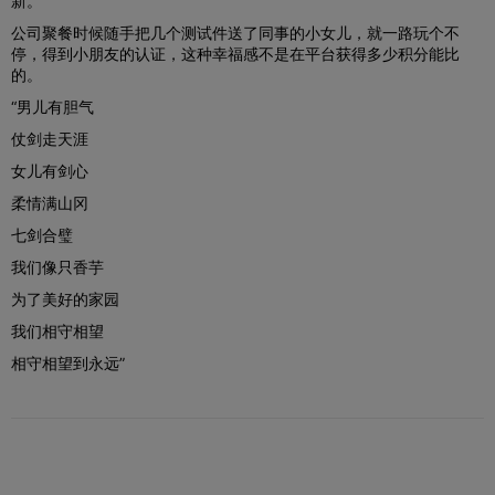
新。
公司聚餐时候随手把几个测试件送了同事的小女儿，就一路玩个不
停，得到小朋友的认证，这种幸福感不是在平台获得多少积分能比
的。
“男儿有胆气
仗剑走天涯
女儿有剑心
柔情满山冈
七剑合璧
我们像只香芋
为了美好的家园
我们相守相望
相守相望到永远”