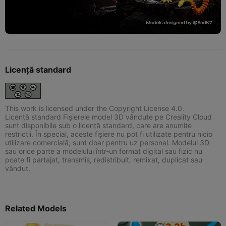
Licență standard
This work is licensed under the Copyright License 4.0.
Licență standard Fișierele model 3D vândute pe Creality Cloud
sunt disponibile sub o licență standard, care are anumite
restricții. În special, aceste fișiere nu pot fi utilizate pentru nicio
utilizare comercială; sunt doar pentru uz personal. Modelul 3D
sau orice parte a modelului într-un format digital sau fizic nu
poate fi partajat, transmis, redistribuit, remixat, duplicat sau
vândut.
Related Models