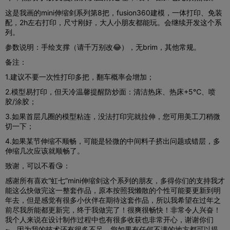
这是我画的mini伸缩剑系列第8把，fusion360建模，一体打印、免装
配，2h左右打印，尺寸刚好，大人小朋友都能玩。会继续开发这个系
列。
参数说明：手绘支撑（请千万别改😂），无brim，其他常规。
备注：
1.建议不要一次性打印多把，翻车概率会增加；
2.模型易打印，但天冷温馨提醒防炒面：清洁热床、热床+5℃、喷
胶/涂胶；
3.如果首层几圈的模型粘连，没法打印完就拉伸，您可用美工刀稍微
切一下；
4.如果某节伸缩不顺畅，可能是轻微的中间料子挤出问题或错层，多
伸缩几次应该就顺畅了。
致谢，可以不看😘：
感谢所有喜欢“虹七”mini伸缩剑这个系列的朋友，多得你们的支持我才
能这么快做完这一整套作品，原本按照我懒散的个性可能要更新到明
年去，但是感觉有很多小伙伴在期待这套作品，所以我希望在过年之
前尽我所能都更新完，终于我做完了！很爽很畅快！非常令人兴奋！
我个人来说在设计制作过程中也有很多收获也非常开心，谢谢你们
~。因为我的技术还有很多不足，您如果有任何不满的地方都可以提