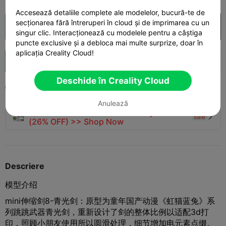
Accesează detaliile complete ale modelelor, bucură-te de
secționarea fără întreruperi în cloud și de imprimarea cu un
Secționare Cloud
Deschide în Creality Cloud

singur clic. Interacționează cu modelele pentru a câștiga
puncte exclusive și a debloca mai multe surprize, doar în
aplicația Creality Cloud!
Boost
145
189
4



Deschide în Creality Cloud
2025-09-09
372
4



Anulează
🚀 SPARKX i7 Series — Now Only $229
sale

(26% OFF) >> Shop Now
Descriere
模型介绍
mini伸缩剑8-青光剑：原型为童年国产动漫《虹猫蓝兔》系
列跳跳武器青光剑，重新设计了剑的整体比例以适配3d打
印，照顾小朋友使用所以圆滑处理，细节增加电元素点缀。