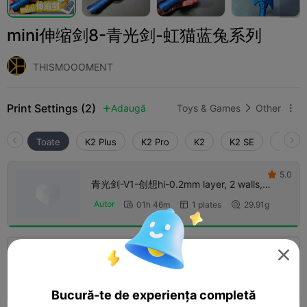
mini伸缩剑8-青光剑-虹猫蓝兔系列
THISMOOOMENT
Print Settings (2)
Adaugă
Toys & Games
Other



Toate
K2 Plus
K2 Pro
K2
K2 SE
SPARK
5.0

青光剑-V1-创想hi-0.2mm layer, 2 walls,
15% infill
Autor
01h 46m
1 plates
29.91g



3.0


0.2mm layer, 2 walls, 15% infill
01h 47m
1 plates
29.13g



Bucură-te de experiența completă