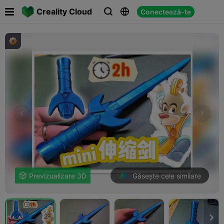

Creality Cloud
Conectează-te



Găsește cele similare

Previzualizare 3D
